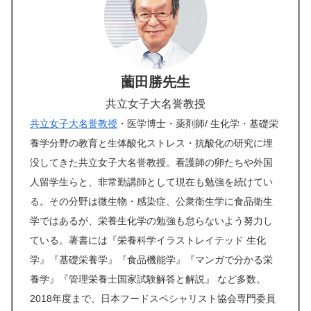
薗田勝先生
共立女子大名誉教授
共立女子大名誉教授
・医学博士・薬剤師/ 生化学・基礎栄
養学分野の教育と生体酸化ストレス・抗酸化の研究に埋
没してきた共立女子大名誉教授。看護師の卵たちや外国
人留学生らと、非常勤講師として現在も勉強を続けてい
る。その分野は微生物・感染症、公衆衛生学に食品衛生
学ではあるが、栄養生化学の勉強も怠らないよう努力し
ている。著書には『栄養科学イラストレイテッド 生化
学』『基礎栄養学』『食品機能学』『マンガで分かる栄
養学』『管理栄養士国家試験解答と解説』 など多数。
2018年度まで、日本フードスペシャリスト協会専門委員