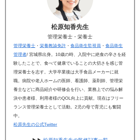
松原知香先生
管理栄養士・栄養士
管理栄養士
・
栄養教諭免許
・
食品衛生監視員
・
食品衛生
管理者
/ 宮城県出身。10歳の時、入院中に絶食の辛さを経
験したことで、食べて健康でいることの大切さを感じ管
理栄養士を志す。大学卒業後は大手食品メーカーに就
職。病院や老人ホームの医師、看護師、薬剤師、管理栄
養士などに商品紹介や研修会を行い、業務上での悩み解
決や患者様、利用者様のQOL向上に貢献。現在はフリー
ランス管理栄養士として活動。2児の母で育児にも奮闘
中。
松原先生の公式Twitter