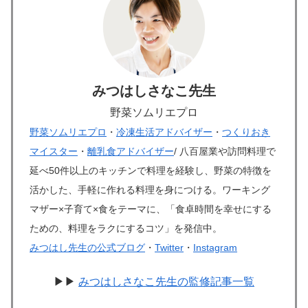
みつはしさなこ先生
野菜ソムリエプロ
野菜ソムリエプロ
・
冷凍生活アドバイザー
・
つくりおき
マイスター
・
離乳食アドバイザー
/ 八百屋業や訪問料理で
延べ50件以上のキッチンで料理を経験し、野菜の特徴を
活かした、手軽に作れる料理を身につける。ワーキング
マザー×子育て×食をテーマに、「食卓時間を幸せにする
ための、料理をラクにするコツ」を発信中。
みつはし先生の公式ブログ
・
Twitter
・
Instagram
▶▶
みつはしさなこ先生の監修記事一覧