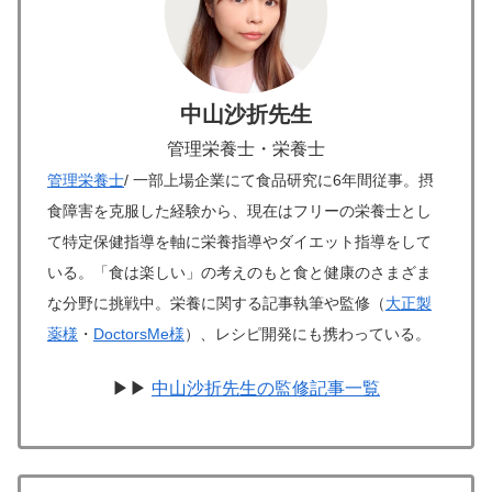
中山沙折先生
管理栄養士・栄養士
管理栄養士
/ 一部上場企業にて食品研究に6年間従事。摂
食障害を克服した経験から、現在はフリーの栄養士とし
て特定保健指導を軸に栄養指導やダイエット指導をして
いる。「食は楽しい」の考えのもと食と健康のさまざま
な分野に挑戦中。栄養に関する記事執筆や監修（
大正製
薬様
・
DoctorsMe様
）、レシピ開発にも携わっている。
▶▶
中山沙折先生の監修記事一覧