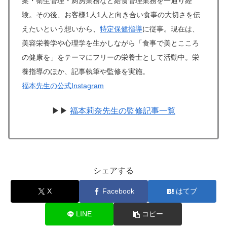
案・衛生管理・厨房業務など給食管理業務を一通り経
験。その後、お客様1人1人と向き合い食事の大切さを伝
えたいという想いから、
特定保健指導
に従事。現在は、
美容栄養学や心理学を生かしながら「食事で美とこころ
の健康を」をテーマにフリーの栄養士として活動中。栄
養指導のほか、記事執筆や監修を実施。
福本先生の公式Instagram
▶▶
福本莉奈先生の監修記事一覧
シェアする
X
Facebook
はてブ
LINE
コピー