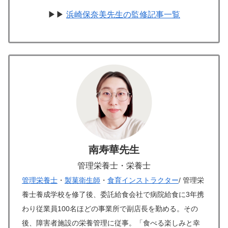
▶▶
浜崎保奈美先生の監修記事一覧
南寿華先生
管理栄養士・栄養士
管理栄養士
・
製菓衛生師
・
食育インストラクター
/ 管理栄
養士養成学校を修了後、委託給食会社で病院給食に3年携
わり従業員100名ほどの事業所で副店長を勤める。その
後、障害者施設の栄養管理に従事。「食べる楽しみと幸