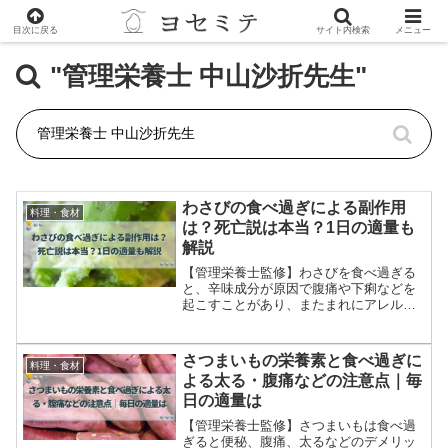
目次に戻る
サイト内検索
メニュー
"管理栄養士 中山沙折先生"
わさびの食べ過ぎによる副作用
料理・食材
は？死亡説は本当？1日の適量も
解説
【管理栄養士監修】わさびを食べ過ぎる
と、辛味成分が原因で腹痛や下痢などを
起こすことがあり、またまれにアレルギ
ー反応を起こす場合があります。しかし
適量であればさまざまな効能を期待でき
るため、わさびの適量をお伝えしていき
さつまいもの栄養素と食べ過ぎに
料理・食材
ます。
よる太る・腹痛などの注意点｜毎
日の適量は
【管理栄養士監修】さつまいもは食べ過
ぎると便秘、腹痛、太るなどのデメリッ