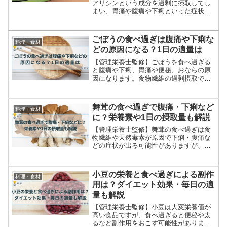
アリシンという成分を過剰に摂取してし
まい、胃痛や腹痛や下痢といった症状が
出ることがあります。ネギの食べ過ぎな
い適量を知り、調理法を工夫するなどし
てアリシンの過剰摂取を防ぎましょう。
ごぼうの食べ過ぎは腹痛や下痢な
料理・食材
どの原因になる？1日の適量は
【管理栄養士監修】ごぼうを食べ過ぎる
と腹痛や下痢、胃痛や便秘、おならの原
因になります。食物繊維の過剰摂取で腸
内環境が悪化するからです。適量を食べ
ると便通改善や生活習慣病の予防効果な
どが期待できるので1日の適量について解
舞茸の食べ過ぎで腹痛・下痢など
料理・食材
説します。
に？栄養素や1日の摂取量も解説
【管理栄養士監修】舞茸の食べ過ぎは食
物繊維や天然毒素が原因で下痢・腹痛な
どの症状が出る可能性がありますが、正
しく適量を食べればメリットが多い食品
です。1日に食べる摂取量の目安や、健康
に良い影響、効果的な食べ方についてご
小豆の栄養と食べ過ぎによる副作
料理・食材
紹介します。
用は？ダイエット効果・毎日の適
量も解説
【管理栄養士監修】小豆は大変栄養価が
高い食品ですが、食べ過ぎると便秘や太
るなど副作用をおこす可能性がありま