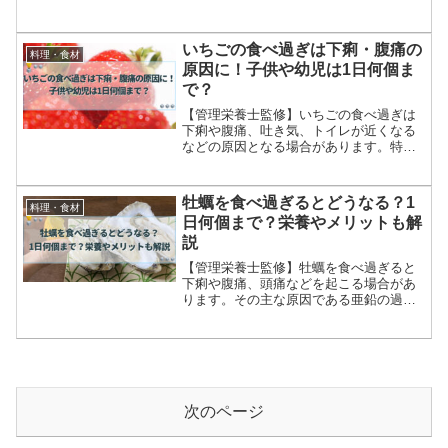
す。健康や美容効果を高めるためにも毎
日食べる適量を知ることが大切です。ま
た、オススメの食べ方も紹介します。
いちごの食べ過ぎは下痢・腹痛の
料理・食材
原因に！子供や幼児は1日何個ま
で？
【管理栄養士監修】いちごの食べ過ぎは
下痢や腹痛、吐き気、トイレが近くなる
などの原因となる場合があります。特に
乳幼児ではアレルギー症状が出る可能性
もあります。そのため、いちごの適量を
知ってその範囲で食べるようにしましょ
牡蠣を食べ過ぎるとどうなる？1
料理・食材
う。
日何個まで？栄養やメリットも解
説
【管理栄養士監修】牡蠣を食べ過ぎると
下痢や腹痛、頭痛などを起こる場合があ
ります。その主な原因である亜鉛の過剰
摂取による症状や食中毒の症状などを詳
しくご紹介していきます。また牡蠣の適
切な摂取量や栄養素なども知ることがで
きます。
次のページ