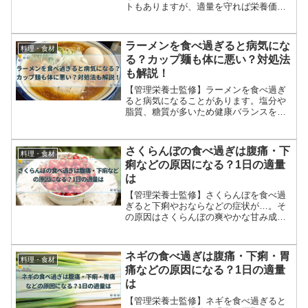
トもありますが、適量を守れば栄養価が
高くメリットの多い食材です。食べ過ぎ
にならない1日の適量やダイエット効果が
期待できるおすすめの食べ方をご紹介し
ラーメンを食べ過ぎると病気にな
料理・食材
ます。
る？カップ麺も体に悪い？対処法
も解説！
【管理栄養士監修】ラーメンを食べ過ぎ
ると病気になることがあります。塩分や
脂質、糖質が多いため健康バランスを崩
し、下痢や腹痛などの原因になるからで
す。カップラーメンの食べ過ぎも同様で
す。食べ過ぎない対策や体にいい食べ方
さくらんぼの食べ過ぎは腹痛・下
料理・食材
も紹介します。
痢などの原因になる？1日の適量
は
【管理栄養士監修】さくらんぼを食べ過
ぎると下痢やおならなどの症状が…。そ
の原因はさくらんぼの爽やかな甘み成分
でもあるソルビトールです。そこで今回
は、さくらんぼのメリットを活かしてお
いしく食べるめの1日の適量をご紹介しま
ネギの食べ過ぎは腹痛・下痢・胃
料理・食材
す。
痛などの原因になる？1日の適量
は
【管理栄養士監修】ネギを食べ過ぎると