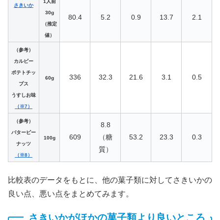
1人前
さきいか
30g
80.4
5.2
0.9
13.7
2.1
（推定
値）
（参考）
カルビー
ポテトチッ
336
32.3
21.6
3.1
0.5
60g
プス
うすしお味
（※7）
（参考）
8.8
バターピー
609
（糖
53.2
23.3
0.3
100g
ナッツ
質）
（※8）
比較表のデータをもとに、他の菓子類に対してさきいかの
良い点、悪い点をまとめてみます。
さきいかがほかの菓子類より良いところ