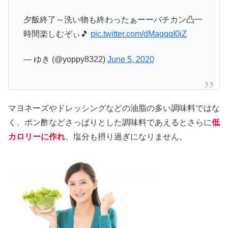
夕飯終了～洗い物も終わったぁーーバチカン凸一
時間楽しむぞぃ🎵
pic.twitter.com/dMagqqI0iZ
— ゆき (@yoppy8322)
June 5, 2020
マヨネーズやドレッシングなどの油脂の多い調味料ではな
く、ポン酢などさっぱりとした調味料であえるとさらに
低
カロリーに作れ
、塩分も摂り過ぎになりません。