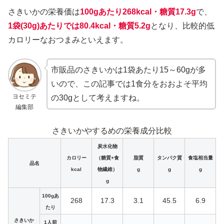
さきいかの栄養価は
100gあたり268kcal・糖質17.3g
で、
1袋(30g)あたりでは80.4kcal・糖質5.2g
となり、比較的低
カロリーなおつまみといえます。
市販品のさきいかは1袋あたり15～60gが多
いので、この記事では1食分をおおよそ平均
ヨセミテ
の30gとして考えますね。
編集部
さきいかやするめの栄養成分比較
炭水化物
カロリー
（糖質+食
脂質
タンパク質
食塩相当量
品名
kcal
物繊維）
g
g
g
g
100gあ
268
17.3
3.1
45.5
6.9
たり
さきいか
1人前