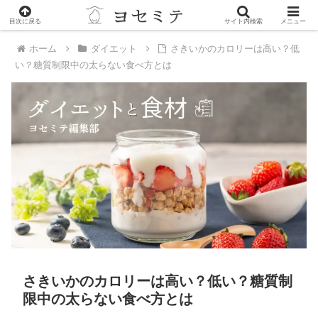
PR
目次に戻る
サイト内検索
メニュー
ホーム
ダイエット
さきいかのカロリーは高い？低
い？糖質制限中の太らない食べ方とは
さきいかのカロリーは高い？低い？糖質制
限中の太らない食べ方とは