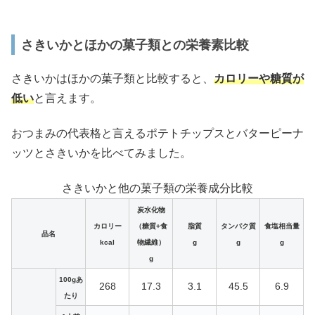
さきいかとほかの菓子類との栄養素比較
さきいかはほかの菓子類と比較すると、
カロリーや糖質が
低い
と言えます。
おつまみの代表格と言えるポテトチップスとバターピーナ
ッツとさきいかを比べてみました。
さきいかと他の菓子類の栄養成分比較
炭水化物
カロリー
（糖質+食
脂質
タンパク質
食塩相当量
品名
kcal
物繊維）
g
g
g
g
100gあ
268
17.3
3.1
45.5
6.9
たり