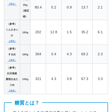
（※1）
30g
80.4
5.2
0.9
13.7
2.1
（推定
値）
（参考）
くんさきい
202
12.8
1.5
35.2
6.1
100g
か
（※2）
（参考）
304
0.4
4.3
69.2
2.3
するめ
100g
（※3）
（参考）
白石海産
321
4.3
3.8
67.3
3.3
素焼きあた
100g
りめ
（※4）
糖質とは？