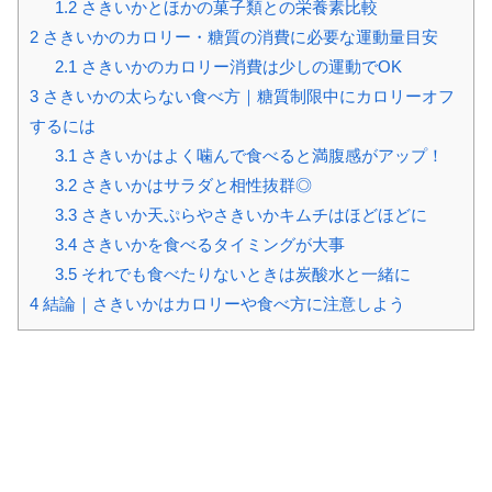
1.2
さきいかとほかの菓子類との栄養素比較
2
さきいかのカロリー・糖質の消費に必要な運動量目安
2.1
さきいかのカロリー消費は少しの運動でOK
3
さきいかの太らない食べ方｜糖質制限中にカロリーオフ
するには
3.1
さきいかはよく噛んで食べると満腹感がアップ！
3.2
さきいかはサラダと相性抜群◎
3.3
さきいか天ぷらやさきいかキムチはほどほどに
3.4
さきいかを食べるタイミングが大事
3.5
それでも食べたりないときは炭酸水と一緒に
4
結論｜さきいかはカロリーや食べ方に注意しよう