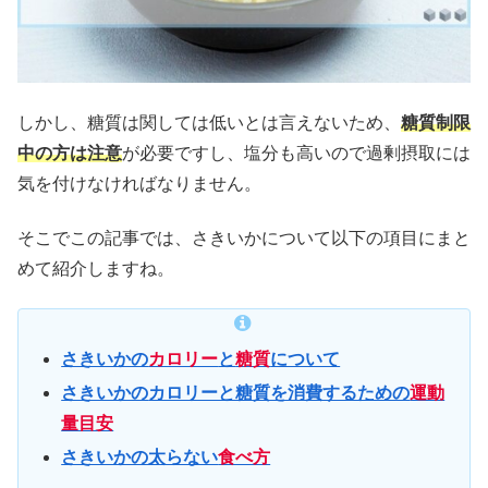
しかし、糖質は関しては低いとは言えないため、
糖質制限
中の方は注意
が必要ですし、塩分も高いので過剰摂取には
気を付けなければなりません。
そこでこの記事では、さきいかについて以下の項目にまと
めて紹介しますね。
さきいかの
カロリー
と
糖質
について
さきいかの
カロリーと糖質を消費するための
運動
量目安
さきいかの太らない
食べ方