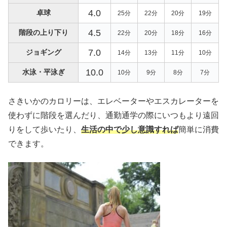
4.0
卓球
25分
22分
20分
19分
4.5
階段の上り下り
22分
20分
18分
16分
7.0
ジョギング
14分
13分
11分
10分
10.0
水泳・平泳ぎ
10分
9分
8分
7分
さきいかのカロリーは、エレベーターやエスカレーターを
使わずに階段を選んだり、通勤通学の際にいつもより遠回
りをして歩いたり、
生活の中で少し意識すれば
簡単に消費
できます。