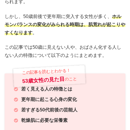
られます。
しかし、50歳前後で更年期に突入する女性が多く、
ホル
モンバランスの変化がみられる時期は、肌荒れが起こりや
すくなります
。
この記事では50歳に見えない人や、おばさん化する人し
ない人の特徴について以下のようにまとめます。
この記事を読むとわかる！
53歳女性の見た目
のこと
若く見える人の特徴とは
更年期に起こる心身の変化
若すぎる50代前後の芸能人
乾燥肌に必要な栄養素