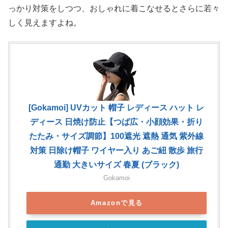
っかり対策をしつつ、おしゃれに着こなせるとさらに若々
しく見えますよね。
[Gokamoi] UVカット 帽子 レディース ハット レ
ディース 日焼け防止【つば広・小顔効果・折り
たたみ・サイズ調節】100遮光 遮熱 通気 紫外線
対策 日除け帽子 ワイヤー入り あご紐 散歩 旅行
通勤 大きいサイズ 春夏 (ブラック)
Gokamoi
Amazonで見る