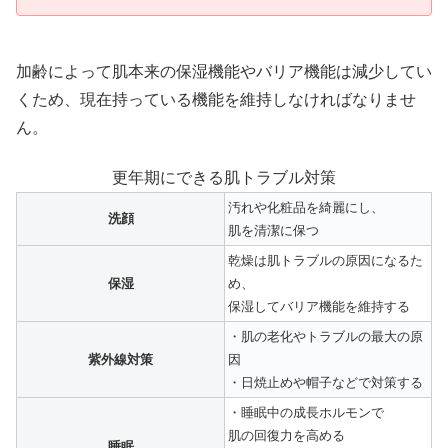
加齢によって肌本来の保湿機能やバリア機能は減少してい
くため、現在持っている機能を維持しなければなりませ
ん。
更年期にできる肌トラブル対策
汚れや化粧品を綺麗にし、
洗顔
肌を清潔に保つ
乾燥は肌トラブルの原因になるた
保湿
め、
保湿してバリア機能を維持する
・肌の老化やトラブルの最大の原
紫外線対策
因
・日焼止めや帽子などで対策する
・睡眠中の成長ホルモンで
肌の回復力を高める
睡眠