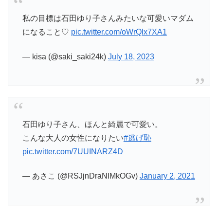
私の目標は石田ゆり子さんみたいな可愛いマダム
になること♡
pic.twitter.com/oWrQlx7XA1
— kisa (@saki_saki24k)
July 18, 2023
石田ゆり子さん、ほんと綺麗で可愛い。
こんな大人の女性になりたい
#逃げ恥
pic.twitter.com/7UUINARZ4D
— あさこ (@RSJjnDraNlMkOGv)
January 2, 2021