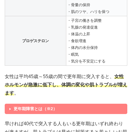
・骨量の保持
・肌のツヤ、ハリを保つ
・子宮の働きを調整
・乳腺の発達促進
・体温の上昇
プロゲステロン
・食欲増進
・体内の水分保持
・眠気
・気分を不安定にする
女性は平均45歳～55歳の間で更年期に突入すると、
女性
ホルモンが急激に低下し、体調の変化や肌トラブルが増え
ます
。
更年期障害とは（※2）
早ければ40代で突入する人もいる更年期はいずれ終わり
が来ますが、肌トラブルは早めに対策すると若々しいお肌