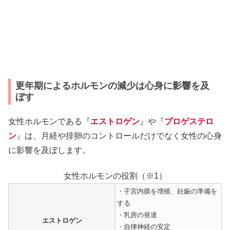
更年期によるホルモンの減少は心身に影響を及
ぼす
女性ホルモンである『
エストロゲン
』や『
プロゲステロ
ン
』は、月経や排卵のコントロールだけでなく女性の心身
に影響を及ぼします。
女性ホルモンの役割（※1）
・子宮内膜を増殖、妊娠の準備を
する
・乳房の発達
エストロゲン
・自律神経の安定