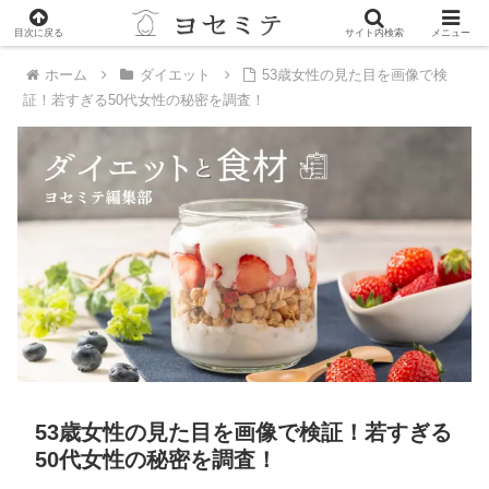
PR
目次に戻る
サイト内検索
メニュー
ホーム
ダイエット
53歳女性の見た目を画像で検
証！若すぎる50代女性の秘密を調査！
53歳女性の見た目を画像で検証！若すぎる
50代女性の秘密を調査！