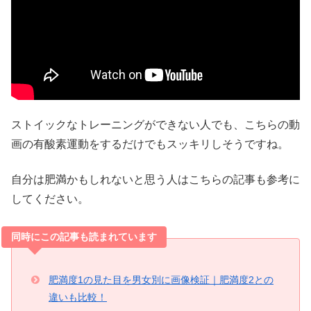
ストイックなトレーニングができない人でも、こちらの動
画の有酸素運動をするだけでもスッキリしそうですね。
自分は肥満かもしれないと思う人はこちらの記事も参考に
してください。
同時にこの記事も読まれています
肥満度1の見た目を男女別に画像検証｜肥満度2との
違いも比較！