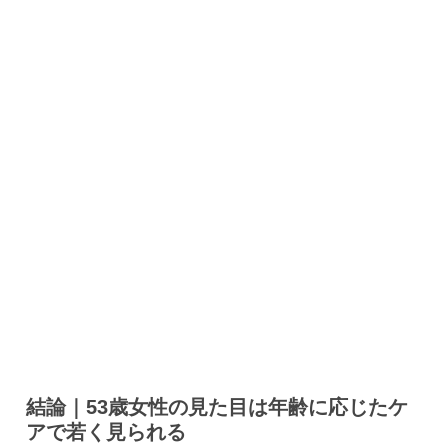
結論｜53歳女性の見た目は年齢に応じたケ
アで若く見られる