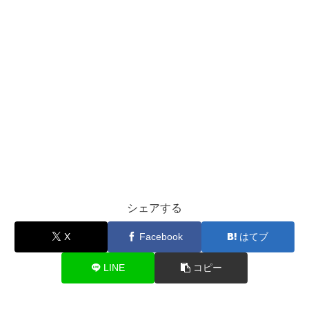
シェアする
X
Facebook
はてブ
LINE
コピー