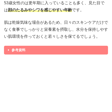
53歳女性のは更年期に入っていることも多く、見た目で
は
顔のたるみやシワを感じやすい年齢
です。
肌は乾燥気味な場合があるため、日々のスキンケアだけで
なく食事でしっかりと栄養素を摂取し、水分を保持しやす
い肌環境を作っておくと若々しさを保てるでしょう。
参考資料