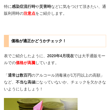
特に
感染症流行時
や
災害時
などに気をつけて頂きたい、通
販利用時の
注意点
をご紹介します。
価格が適正かどうかチェック！
表でご紹介したように、
2020年4月現在
では大手通販モー
ルでの
価格が高騰
しています。
「
通常は数百円
のアルコール消毒液が1万円以上の高額」
など、
不当な高値
になっていないか、チェックを欠かさな
いようにしましょう！