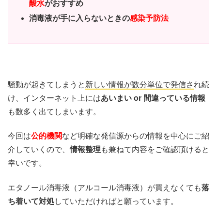
酸水
がおすすめ
消毒液が手に入らないときの
感染予防法
騒動が起きてしまうと
新しい情報が数分単位で発信さ
れ続
け、インターネット上には
あいまい or 間違っている情報
も数多く出てしまいます。
今回は
公的機関
など明確な発信源からの情報を中心にご紹
介していくので、
情報整理
も兼ねて内容をご確認頂けると
幸いです。
エタノール消毒液（アルコール消毒液）が買えなくても
落
ち着いて対処
していただければと願っています。