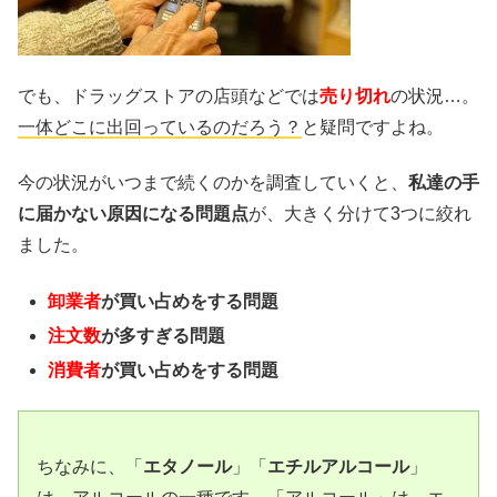
でも、ドラッグストアの店頭などでは
売り切れ
の状況…。
一体どこに出回っているのだろう？
と疑問ですよね。
今の状況がいつまで続くのかを調査していくと、
私達の手
に届かない原因になる問題点
が、大きく分けて3つに絞れ
ました。
卸業者
が買い占め
をする問題
注文数
が多すぎる問題
消費者
が買い占めをする問題
ちなみに、「
エタノール
」「
エチルアルコール
」