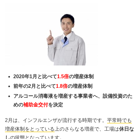
2020年1月と比べて
1.5倍
の増産体制
前年の2月と比べて
1.8倍
の増産体制
アルコール消毒液を増産する事業者へ、設備投資のた
めの
補助金交付
を決定
2月は、インフルエンザが流行する時期です。
平常時でも
増産体制をとっている
上のさらなる増産で、工場は
休日な
し
の状態となっています。