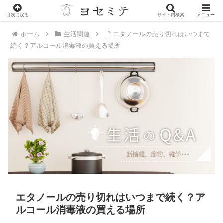
PR
目次に戻る
サイト内検索
メニュー
ホーム
生活関連
エタノールの売り切れはいつまで
続く？アルコール消毒液の買える場所
エタノールの売り切れはいつまで続く？ア
ルコール消毒液の買える場所