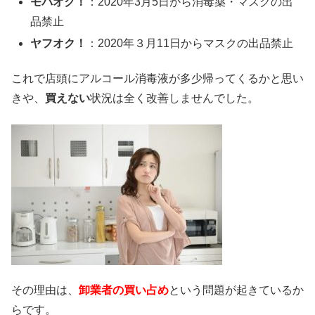
モバオク！
：2020年3月5日から消毒薬・マスクの出
品禁止
ヤフオク！
：2020年３月11日からマスクの出品禁止
これで店頭にアルコール消毒液が多少帰ってくるかと思い
きや、
買えない
状況は全く改善しませんでした。
その理由は、
卸業者の買い占め
という問題が起きているか
らです。