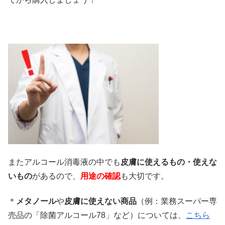
またアルコール消毒液の中でも
皮膚に使えるもの・使えな
いもの
があるので、
用途の確認
も大切です。
＊
メタノール
や
皮膚に使えない商品
（例：業務スーパー専
売品の「除菌アルコール78」など）については、
こちら