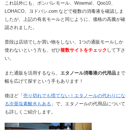
これ以外にも、ポンパレモール、Wowma!、Qoo10、
LOHACO、ヨドバシ.com などで複数の消毒液を確認しま
したが、上記の有名モールと同じように、価格の高騰が確
認されました。
普段は店頭でしか買い物をしない、1つの通販モールしか
使わないという方も、ぜひ
複数サイトをチェック
して下さ
い。
また通販を活用するなら、
エタノール消毒液の代用品
まで
幅を広げて探すという手もあります！
後ほど「
売り切れでも慌てない！エタノールの代わりにな
る次亜塩素酸水もある
」で、エタノールの代用品について
も詳しくご紹介します。