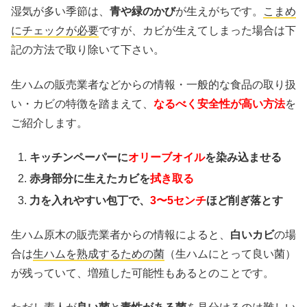
湿気が多い季節は、
青や緑のかび
が生えがちです。
こまめ
にチェックが必要
ですが、カビが生えてしまった場合は下
記の方法で取り除いて下さい。
生ハムの販売業者などからの情報・一般的な食品の取り扱
い・カビの特徴を踏まえて、
なるべく安全性が高い方法
を
ご紹介します。
キッチンペーパーに
オリーブオイル
を染み込ませる
赤身部分に生えたカビを
拭き取る
力を入れやすい包丁で、
3〜5センチ
ほど削ぎ落とす
生ハム原木の販売業者からの情報によると、
白いカビ
の場
合は
生ハムを熟成するための菌
（生ハムにとって良い菌）
が残っていて、増殖した可能性もあるとのことです。