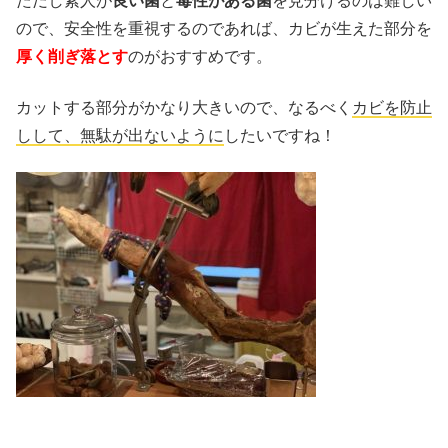
ただし素人が
良い菌
と
毒性がある菌
を見分けるのは難しい
ので、安全性を重視するのであれば、カビが生えた部分を
厚く
削ぎ落とす
のがおすすめです。
カットする部分がかなり大きいので、なるべく
カビを防止
しして、無駄が出ないように
したいですね！