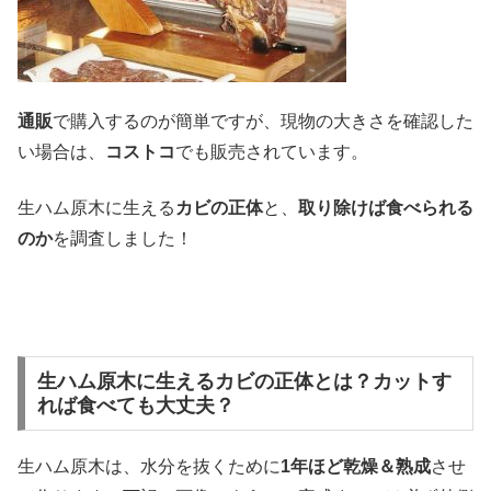
通販
で購入するのが簡単ですが、現物の大きさを確認した
い場合は、
コストコ
でも販売されています。
生ハム原木に生える
カビの正体
と、
取り除けば食べられる
のか
を調査しました！
生ハム原木に生えるカビの正体とは？カットす
れば食べても大丈夫？
生ハム原木は、水分を抜くために
1年ほど乾燥＆熟成
させ