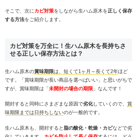
そこで、次に
カビ対策
をしながら生ハム原木を
正しく保存
する方法
をご紹介します。
カビ対策を万全に！生ハム原木を長持ちさ
せる正しい保存方法とは？
生ハム原木の
賞味期限
は、短くて1ヶ月～長くて2年
ほど
です。「賞味期限が長い商品を選べばいい」と思いがちで
すが、賞味期限は「
未開封の場合の期限
」なんです！
開封すると同時にさまざまな原因で
劣化
していくので、
賞
味期限までは日持ちしない
のが一般的です。
生ハム原木も、開封すると
脂の酸化・乾燥・カビ
などで劣
化していきます。
カビを防止して長く保存
するには、どう