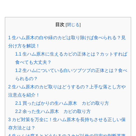
目次
[
閉じる
]
1
生ハム原木の白や緑のカビは取り除けば食べられる？見
分け方を解説！
1.1
生ハム原木に生えるカビの正体とは？カットすれば
食べても大丈夫？
1.2
生ハムについている白いツブツブの正体とは？食べ
られるの？
2
生ハム原木のカビ取りはどうするの？上手な落とし方や
注意点を紹介！
2.1
買ったばかりの生ハム原木 カビの取り方
2.2
余った生ハム原木 カビの取り方
3
カビ対策を万全に！生ハム原木を長持ちさせる正しい保
存方法とは？
4
生ハムは腐るとどうなるの？カビ以外の目安や判断基準