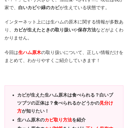
家で、
白いカビ
や
緑のカビ
が生えている状態です。
インターネット上には生ハムの原木に関する情報が多数あ
り、
カビが生えたときの取り扱い
や
保存方法
などがよくわ
かりません。
今回は
生ハム原木
の取り扱いについて、正しい情報だけを
まとめて、わかりやすくご紹介していきます！
カビが生えた生ハム原木は食べられる？白いブ
ツブツの正体は？食べられるかどうかの
見分け
方
が知りたい！
生ハム原木の
カビ取り方法
を紹介