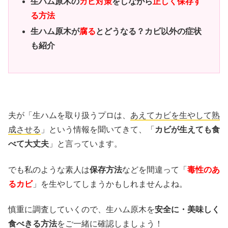
生ハム原木の
カビ対策
をしながら
正しく保存す
る方法
生ハム原木が
腐る
とどうなる？カビ以外の症状
も紹介
夫が「生ハムを取り扱うプロは、
あえてカビを生やして熟
成させる
」という情報を聞いてきて、「
カビが生えても食
べて大丈夫
」と言っています。
でも私のような素人は
保存方法
などを間違って「
毒性のあ
るカビ
」を生やしてしまうかもしれませんよね。
慎重に調査していくので、生ハム原木を
安全に・美味しく
食べきる方法
をご一緒に確認しましょう！