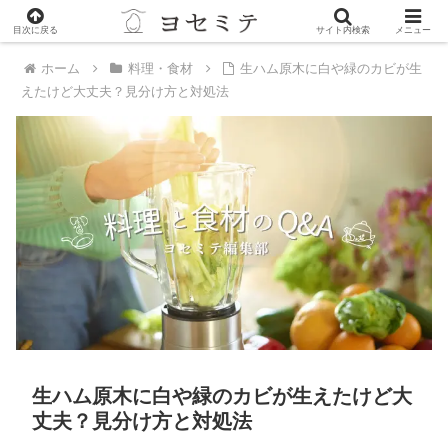
PR
目次に戻る
サイト内検索
メニュー
ホーム
料理・食材
生ハム原木に白や緑のカビが生
えたけど大丈夫？見分け方と対処法
生ハム原木に白や緑のカビが生えたけど大
丈夫？見分け方と対処法