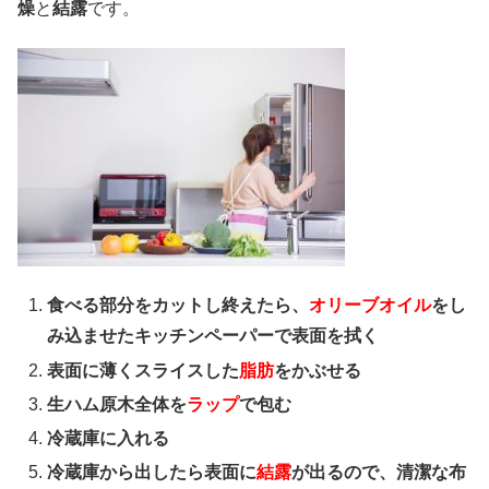
燥
と
結露
です。
食べる部分をカットし終えたら、
オリーブオイル
をし
み込ませたキッチンペーパーで表面を拭く
表面に薄くスライスした
脂肪
をかぶせる
生ハム原木全体を
ラップ
で包む
冷蔵庫に入れる
冷蔵庫から出したら表面に
結露
が出るので、清潔な布