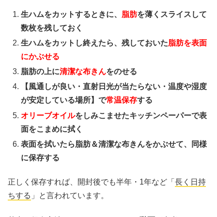
生ハムをカットするときに、
脂肪
を薄くスライスして
数枚を残しておく
生ハムをカットし終えたら、残しておいた
脂肪を表面
にかぶせる
脂肪の上に
清潔な布きん
をのせる
【風通しが良い・直射日光が当たらない・温度や湿度
が安定している場所】で
常温保存
する
オリーブオイル
をしみこませたキッチンペーパーで表
面をこまめに拭く
表面を拭いたら脂肪＆清潔な布きんをかぶせて、同様
に保存する
正しく保存すれば、開封後でも半年・1年など「
長く日持
ちする
」と言われています。