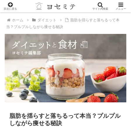
PR
目次に戻る
サイト内検索
メニュー
ホーム
ダイエット
脂肪を揺らすと落ちるって本
当？プルプルしながら痩せる秘訣
脂肪を揺らすと落ちるって本当？プルプル
しながら痩せる秘訣