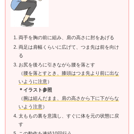
両手を胸の前に組み、肩の高さに肘をあげる
両足は肩幅くらいに広げて、つま先は前を向け
る
お尻を後ろに引きながら腰を落とす
（
腰を落とすとき、膝頭はつま先より前に出な
いように注意
）
＊イラスト参照
（
腕は組んだまま、肩の高さから下に下がらな
いよう注意
）
太ももの裏を意識し、すぐに体を元の状態に戻
す
この動作を連続10回行う