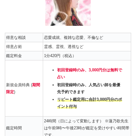
得意な相談
恋愛成就、複雑な恋愛、不倫など
得意占術
霊感、霊視、透視など
鑑定料金
1分420円（税込）
初回登録時のみ、3,000円分は無料で
占い
新規会員特典 (
期間
初回登録時のみ、人気占い師を最優
限定
)
先予約できます
リピート鑑定用に合計3,000円分のポ
イント付与
24時間（日によって変動します） ※蓮乃歌先生
鑑定時間
は午前9時〜午後23時が鑑定を受けやすい時間帯
です。