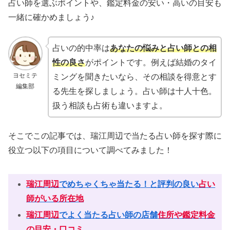
占い師を選ぶポイントや、鑑定料金の安い・高いの目安も
一緒に確かめましょう♪
占いの的中率は
あなたの悩みと占い師との相
性の良さ
がポイントです。例えば結婚のタイ
ヨセミテ
ミングを聞きたいなら、その相談を得意とす
編集部
る先生を探しましょう。占い師は十人十色。
扱う相談も占術も違いますよ。
そこでこの記事では、瑞江周辺で当たる占い師を探す際に
役立つ以下の項目について調べてみました！
瑞江周辺
でめちゃくちゃ当たる！と評判の良い
占い
師がいる所在地
瑞江周辺
でよく当たる占い師の店舗
住所や鑑定料金
の目安・口コミ