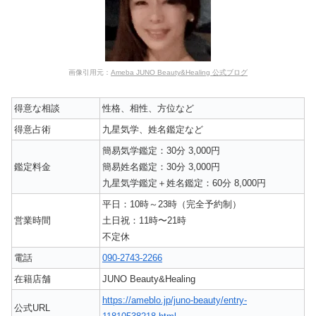
画像引用元：
Ameba JUNO Beauty&Healing 公式ブログ
得意な相談
性格、相性、方位など
得意占術
九星気学、姓名鑑定など
簡易気学鑑定：30分 3,000円
鑑定料金
簡易姓名鑑定：30分 3,000円
九星気学鑑定＋姓名鑑定：60分 8,000円
平日：10時～23時（完全予約制）
営業時間
土日祝：11時〜21時
不定休
電話
090-2743-2266
在籍店舗
JUNO Beauty&Healing
https://ameblo.jp/juno-beauty/entry-
公式URL