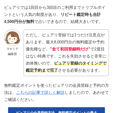
ピュアリでは1回目から3回目のご利用までトリプルポイ
ントという人気の制度があり、
リピート鑑定時も合計
4,500円分が無料
で占いできるので、結構大きいです。
ただし、ピュアリ登録では1つだけ注意点が
あります。最大8,000円分の無料鑑定や予約
ヨセミテ
優先権など、
"全て初回登録時だけ"
で2度目
編集部
はない特典です。これを失効させると非常に
勿体無いので、
ピュアリ登録のタイミングで
鑑定予約まで完了
させる必要があります。
無料鑑定ポイントを使ったピュアリの会員登録と予約の方
法は、
こちらの記事で詳しく解説
しましたので、あわせて
ご確認ください。
ピュアリの会員登録方法、無料鑑定ポイントの最大