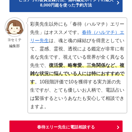
8,000円超を使った予約方法
彩美先生以外にも「春待（ハルマチ）エリー
先生」はオススメです。
春待（ハルマチ）エ
ヨセミテ
リー先生
は、魂と魂の縁結びを得意としてい
編集部
て、霊感、霊視、透視による鑑定が非常に有
名な先生です。視えている世界が全く異なる
先生で、
復活愛、略奪愛、三角関係など、複
雑な状況に悩んでいる人には特におすすめで
す
。10段階評価で10を獲得する実力派の先
生ですが、とても優しいお人柄で、電話占い
は緊張するというあなたも安心して相談でき
ますよ。
春待エリー先生に電話相談する