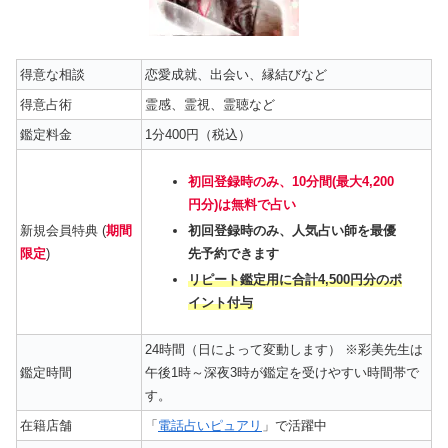
得意な相談
恋愛成就、出会い、縁結びなど
得意占術
霊感、霊視、霊聴など
鑑定料金
1分400円（税込）
初回登録時のみ、10分間(最大4,200
円分)は無料で占い
新規会員特典 (
期間
初回登録時のみ、人気占い師を最優
限定
)
先予約できます
リピート鑑定用に合計4,500円分のポ
イント付与
24時間（日によって変動します） ※彩美先生は
鑑定時間
午後1時～深夜3時が鑑定を受けやすい時間帯で
す。
在籍店舗
「
電話占いピュアリ
」で活躍中