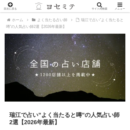
PR
目次に戻る
サイト内検索
メニュー
ホーム
よく当たる占い師
瑞江で占い”よく当たると
噂”の人気占い師2選【2026年最新】
瑞江で占い”よく当たると噂”の人気占い師
2選【2026年最新】