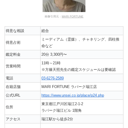
画像引用元：
MARI FORTUNE
得意な相談
総合
ミーディアム（霊媒）、チャネリング、四柱推
得意占術
命など
鑑定料金
20分 3,300円〜
11時～21時
営業時間
※方篠天照先生の鑑定スケジュールは要確認
電話
03-6276-2589
在籍店舗
MARI FORTUNE ラパーク瑞江店
公式URL
https://www.unsei.co.jp/place/p24.php
東京都江戸川区瑞江2-1-2
住所
ラパーク瑞江ビル 1階角
アクセス
瑞江駅から徒歩2分