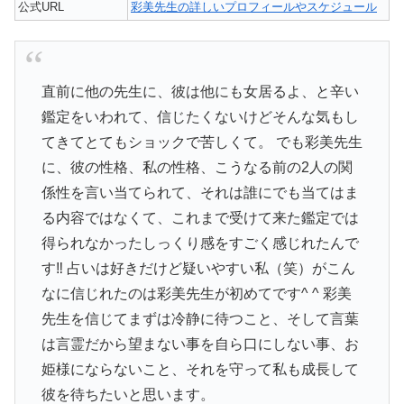
公式URL
彩美先生の詳しいプロフィールやスケジュール
直前に他の先生に、彼は他にも女居るよ、と辛い
鑑定をいわれて、信じたくないけどそんな気もし
てきてとてもショックで苦しくて。 でも彩美先生
に、彼の性格、私の性格、こうなる前の2人の関
係性を言い当てられて、それは誰にでも当てはま
る内容ではなくて、これまで受けて来た鑑定では
得られなかったしっくり感をすごく感じれたんで
す‼︎ 占いは好きだけど疑いやすい私（笑）がこん
なに信じれたのは彩美先生が初めてです^ ^ 彩美
先生を信じてまずは冷静に待つこと、そして言葉
は言霊だから望まない事を自ら口にしない事、お
姫様にならないこと、それを守って私も成長して
彼を待ちたいと思います。