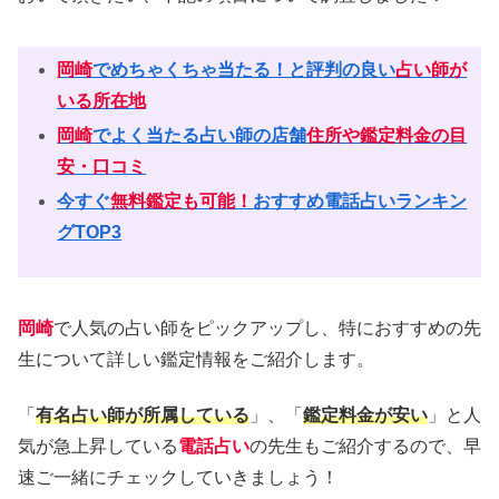
岡崎
でめちゃくちゃ当たる！と評判の良い
占い師が
いる所在地
岡崎
でよく当たる占い師の店舗
住所や鑑定料金の目
安・口コミ
今すぐ
無料鑑定も可能！
おすすめ電話占いランキン
グTOP3
岡崎
で人気の占い師をピックアップし、特におすすめの先
生について詳しい鑑定情報をご紹介します。
「
有名占い師が所属している
」、「
鑑定料金が安い
」と人
気が急上昇している
電話占い
の先生もご紹介するので、早
速ご一緒にチェックしていきましょう！