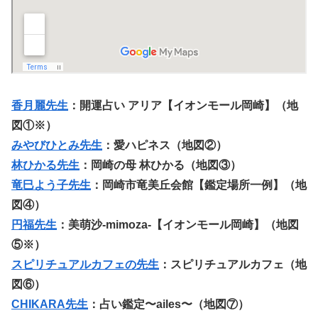
香月麗先生
：開運占い アリア【イオンモール岡崎】
（地
図①※）
みやびひとみ先生
：愛ハピネス
（地図②）
林ひかる先生
：岡崎の母 林ひかる（地図③）
竜巳よう子先生
：岡崎市竜美丘会館【鑑定場所一例】（地
図④）
円福先生
：美萌沙-mimoza-【イオンモール岡崎】（地図
⑤※）
スピリチュアルカフェの先生
：スピリチュアルカフェ（地
図⑥）
CHIKARA先生
：占い鑑定〜ailes〜（地図⑦）