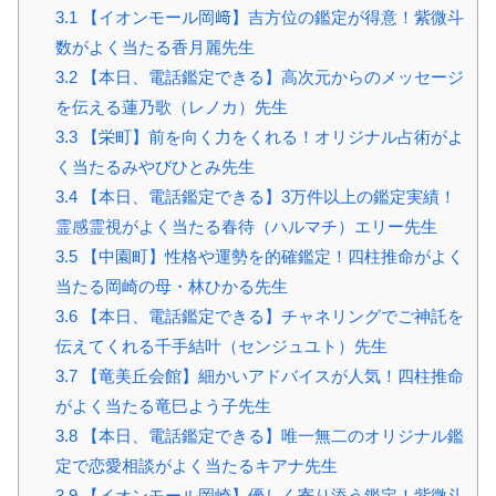
3.1
【イオンモール岡﨑】吉方位の鑑定が得意！紫微斗
数がよく当たる香月麗先生
3.2
【本日、電話鑑定できる】高次元からのメッセージ
を伝える蓮乃歌（レノカ）先生
3.3
【栄町】前を向く力をくれる！オリジナル占術がよ
く当たるみやびひとみ先生
3.4
【本日、電話鑑定できる】3万件以上の鑑定実績！
霊感霊視がよく当たる春待（ハルマチ）エリー先生
3.5
【中園町】性格や運勢を的確鑑定！四柱推命がよく
当たる岡崎の母・林ひかる先生
3.6
【本日、電話鑑定できる】チャネリングでご神託を
伝えてくれる千手結叶（センジュユト）先生
3.7
【竜美丘会館】細かいアドバイスが人気！四柱推命
がよく当たる竜巳よう子先生
3.8
【本日、電話鑑定できる】唯一無二のオリジナル鑑
定で恋愛相談がよく当たるキアナ先生
3.9
【イオンモール岡崎】優しく寄り添う鑑定！紫微斗