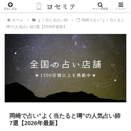
PR
目次に戻る
サイト内検索
メニュー
ホーム
よく当たる占い師
岡崎で占い”よく当たると
噂”の人気占い師7選【2026年最新】
岡崎で占い”よく当たると噂”の人気占い師
7選【2026年最新】