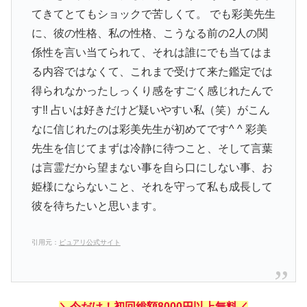
てきてとてもショックで苦しくて。 でも彩美先生
に、彼の性格、私の性格、こうなる前の2人の関
係性を言い当てられて、それは誰にでも当てはま
る内容ではなくて、これまで受けて来た鑑定では
得られなかったしっくり感をすごく感じれたんで
す‼︎ 占いは好きだけど疑いやすい私（笑）がこん
なに信じれたのは彩美先生が初めてです^ ^ 彩美
先生を信じてまずは冷静に待つこと、そして言葉
は言霊だから望まない事を自ら口にしない事、お
姫様にならないこと、それを守って私も成長して
彼を待ちたいと思います。
引用元：
ピュアリ公式サイト
＼今だけ！初回総額8000円以上無料／