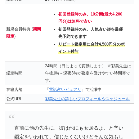
初回登録時のみ、10分間(最大4,200
円分)は無料で占い
新規会員特典 (
期間
初回登録時のみ、人気占い師を最優
限定
)
先予約できます
リピート鑑定用に合計4,500円分のポ
イント付与
24時間（日によって変動します） ※彩美先生は
鑑定時間
午後1時～深夜3時が鑑定を受けやすい時間帯で
す。
在籍店舗
「
電話占いピュアリ
」で活躍中
公式URL
彩美先生の詳しいプロフィールやスケジュール
直前に他の先生に、彼は他にも女居るよ、と辛い
鑑定をいわれて、信じたくないけどそんな気もし