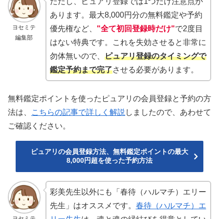
ただし、ピュアリ登録では1つだけ注意点が
あります。最大8,000円分の無料鑑定や予約
ヨセミテ
優先権など、
"全て初回登録時だけ"
で2度目
編集部
はない特典です。これを失効させると非常に
勿体無いので、
ピュアリ登録のタイミングで
鑑定予約まで完了
させる必要があります。
無料鑑定ポイントを使ったピュアリの会員登録と予約の方
法は、
こちらの記事で詳しく解説
しましたので、あわせて
ご確認ください。
ピュアリの会員登録方法、無料鑑定ポイントの最大
8,000円超を使った予約方法
彩美先生以外にも「春待（ハルマチ）エリー
先生」はオススメです。
春待（ハルマチ）エ
ヨセミテ