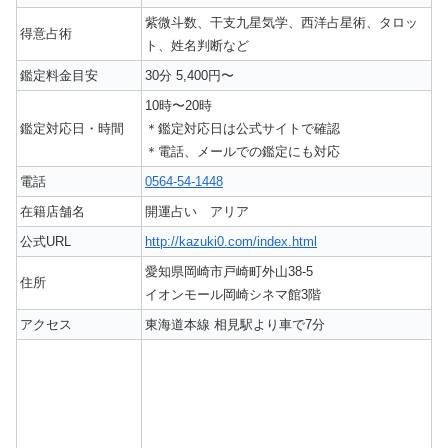
紫微斗数、干支九星気学、西洋占星術、タロッ
得意占術
ト、姓名判断など
鑑定料金目安
30分 5,400円〜
10時〜20時
鑑定対応日・時間
＊鑑定対応日は公式サイトで確認
＊電話、メールでの鑑定にも対応
電話
0564-54-1448
在籍店舗名
開運占い アリア
公式URL
http://kazuki0.com/index.html
愛知県岡崎市戸崎町外山38-5
住所
イオンモール岡崎シネマ館3階
アクセス
東海道本線 相見駅より車で7分