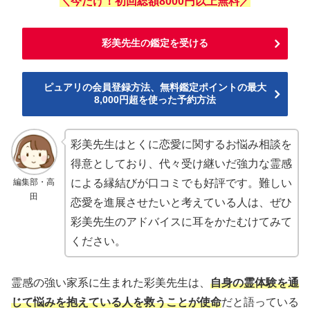
＼今だけ！初回総額8000円以上無料／
彩美先生の鑑定を受ける
ピュアリの会員登録方法、無料鑑定ポイントの最大
8,000円超を使った予約方法
彩美先生はとくに恋愛に関するお悩み相談を
得意としており、代々受け継いだ強力な霊感
編集部・高
による縁結びが口コミでも好評です。難しい
田
恋愛を進展させたいと考えている人は、ぜひ
彩美先生のアドバイスに耳をかたむけてみて
ください。
霊感の強い家系に生まれた彩美先生は、
自身の霊体験を通
じて悩みを抱えている人を救うことが使命
だと語っている