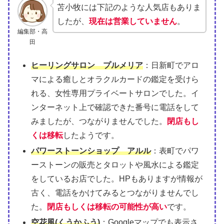
苫小牧には下記のような人気店もありま
したが、
現在は営業していません
。
編集部・高
田
ヒーリングサロン プルメリア
：日新町でアロ
マによる癒しとオラクルカードの鑑定を受けら
れる、女性専用プライベートサロンでした。イ
ンターネット上で確認できた番号に電話をして
みましたが、つながりませんでした。
閉店もし
くは移転
したようです。
パワーストーンショップ アルル
：表町でパワ
ーストーンの販売とタロットや風水による鑑定
をしているお店でした。HPもありますが情報が
古く、電話をかけてみるとつながりませんでし
た。
閉店もしくは移転の可能性が高い
です。
空花風(くうかふう)
：Googleマップでも表示さ