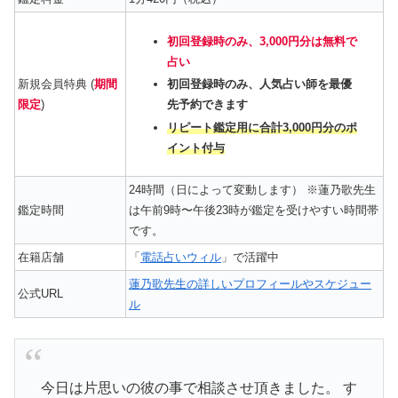
初回登録時のみ、3,000円分は無料で
占い
新規会員特典 (
期間
初回登録時のみ、人気占い師を最優
限定
)
先予約できます
リピート鑑定用に合計3,000円分のポ
イント付与
24時間（日によって変動します） ※蓮乃歌先生
鑑定時間
は午前9時〜午後23時が鑑定を受けやすい時間帯
です。
在籍店舗
「
電話占いウィル
」で活躍中
蓮乃歌先生の詳しいプロフィールやスケジュー
公式URL
ル
今日は片思いの彼の事で相談させ頂きました。 す