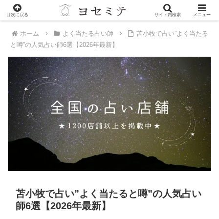
PR
目次に戻る
サイト内検索
メニュー
ホーム
よく当たる占い師
苫小牧で占い”よく当たる
と噂”の人気占い師6選【2026年最新】
苫小牧で占い”よく当たると噂”の人気占い
師6選【2026年最新】