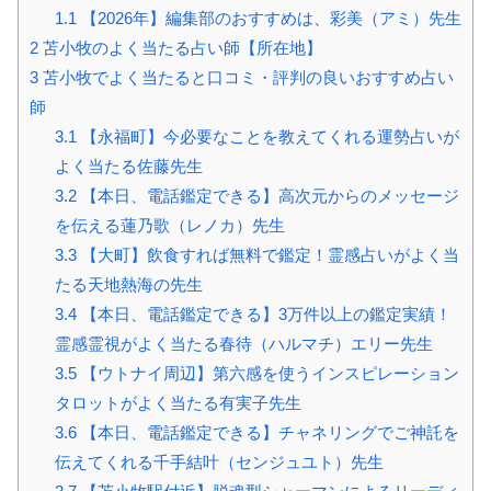
1.1
【2026年】編集部のおすすめは、彩美（アミ）先生
2
苫小牧のよく当たる占い師【所在地】
3
苫小牧でよく当たると口コミ・評判の良いおすすめ占い
師
3.1
【永福町】今必要なことを教えてくれる運勢占いが
よく当たる佐藤先生
3.2
【本日、電話鑑定できる】高次元からのメッセージ
を伝える蓮乃歌（レノカ）先生
3.3
【大町】飲食すれば無料で鑑定！霊感占いがよく当
たる天地熱海の先生
3.4
【本日、電話鑑定できる】3万件以上の鑑定実績！
霊感霊視がよく当たる春待（ハルマチ）エリー先生
3.5
【ウトナイ周辺】第六感を使うインスピレーション
タロットがよく当たる有実子先生
3.6
【本日、電話鑑定できる】チャネリングでご神託を
伝えてくれる千手結叶（センジュユト）先生