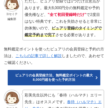
ただし、ピュアリ登録では1つだけ注意点が
あります。最大8,000円分の無料鑑定や予約
ヨセミテ
優先権など、
"全て初回登録時だけ"
で2度目
編集部
はない特典です。これを失効させると非常に
勿体無いので、
ピュアリ登録のタイミングで
鑑定予約まで完了
させる必要があります。
無料鑑定ポイントを使ったピュアリの会員登録と予約の方
法は、
こちらの記事で詳しく解説
しましたので、あわせて
ご確認ください。
ピュアリの会員登録方法、無料鑑定ポイントの最大
8,000円超を使った予約方法
彩美先生以外にも「春待（ハルマチ）エリー
先生」はオススメです。
春待（ハルマチ）エ