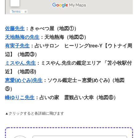
佐藤先生
：きゃべつ屋
（地図①）
天地熱海の先生
：天地熱海
（地図②）
有実子先生
：占いサロン ヒーリングtree-Y【ウトナイ周
辺】（地図③）
ミスやん.先生
：ミスやん.先生の鑑定エリア 「苫小牧駅付
近】（地図④)
恵愛(めぐみ)先生
：ソウル鑑定士～恵愛(めぐみ)（地図
⑤）
峰ゆりこ先生
：占いの家 霊観占い大幸（地図⑥）
▲クリックすると各詳細に飛びます