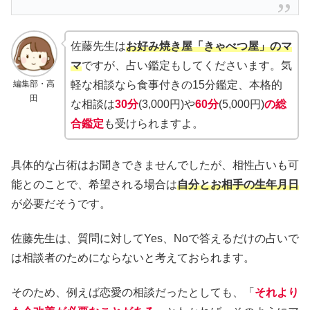
佐藤先生は
お好み焼き屋「きゃべつ屋」のマ
マ
ですが、占い鑑定もしてくださいます。気
編集部・高
軽な相談なら食事付きの15分鑑定、本格的
田
な相談は
30分
(3,000円)や
60分
(5,000円)
の総
合鑑定
も受けられますよ。
具体的な占術はお聞きできませんでしたが、相性占いも可
能とのことで、希望される場合は
自分とお相手の生年月日
が必要だそうです。
佐藤先生は、質問に対してYes、Noで答えるだけの占いで
は相談者のためにならないと考えておられます。
そのため、例えば恋愛の相談だったとしても、「
それより