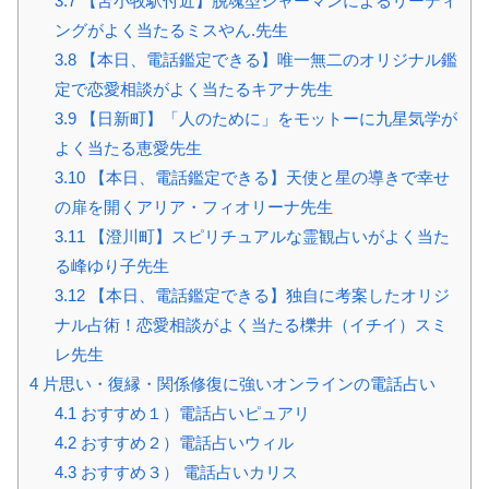
3.7
【苫小牧駅付近】脱魂型シャーマンによるリーディ
ングがよく当たるミスやん.先生
3.8
【本日、電話鑑定できる】唯一無二のオリジナル鑑
定で恋愛相談がよく当たるキアナ先生
3.9
【日新町】「人のために」をモットーに九星気学が
よく当たる恵愛先生
3.10
【本日、電話鑑定できる】天使と星の導きで幸せ
の扉を開くアリア・フィオリーナ先生
3.11
【澄川町】スピリチュアルな霊観占いがよく当た
る峰ゆり子先生
3.12
【本日、電話鑑定できる】独自に考案したオリジ
ナル占術！恋愛相談がよく当たる櫟井（イチイ）スミ
レ先生
4
片思い・復縁・関係修復に強いオンラインの電話占い
4.1
おすすめ１）電話占いピュアリ
4.2
おすすめ２）電話占いウィル
4.3
おすすめ３） 電話占いカリス