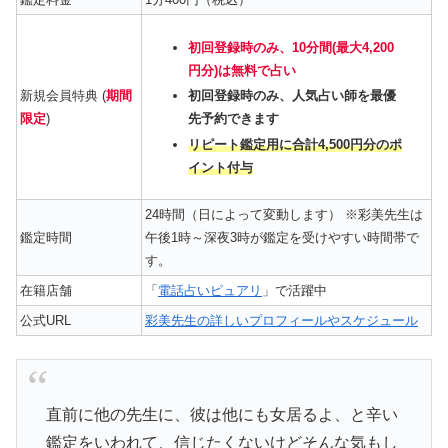
初回登録時のみ、10分間(最大4,200
円分)は無料で占い
新規会員特典 (
期間
初回登録時のみ、人気占い師を最優
限定
)
先予約できます
リピート鑑定用に合計4,500円分のポ
イント付与
24時間（日によって変動します） ※彩美先生は
鑑定時間
午後1時～深夜3時が鑑定を受けやすい時間帯で
す。
在籍店舗
「
電話占いピュアリ
」で活躍中
公式URL
彩美先生の詳しいプロフィールやスケジュール
直前に他の先生に、彼は他にも女居るよ、と辛い
鑑定をいわれて、信じたくないけどそんな気もし