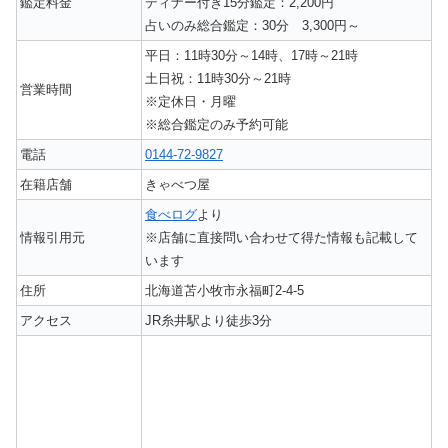
鑑定料金
ディナー付き15分鑑定：2,200円
占いのみ総合鑑定：30分 3,300円～
平日：11時30分～14時、17時～21時
土日祝：11時30分～21時
営業時間
※定休日・月曜
※総合鑑定のみ予約可能
電話
0144-72-9827
在籍店舗
きゃべつ屋
食べログ
より
情報引用元
※店舗に直接問い合わせて得た情報も記載して
います
住所
北海道苫小牧市永福町2-4-5
アクセス
JR糸井駅より徒歩3分