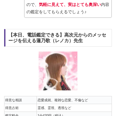
ので、
気軽に見えて、実はとても奥深い
内容
の鑑定をしてもらえるでしょう♪
【本日、電話鑑定できる】高次元からのメッセ
ージを伝える蓮乃歌（レノカ）先生
得意な相談
恋愛成就、複雑な恋愛、不倫など
得意占術
霊感、霊視、透視など
鑑定料金
1分420円（税込）