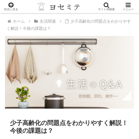
PR
目次に戻る
サイト内検索
メニュー
ホーム
生活関連
少子高齢化の問題点をわかりやす
く解説！今後の課題は？
少子高齢化の問題点をわかりやすく解説！
今後の課題は？