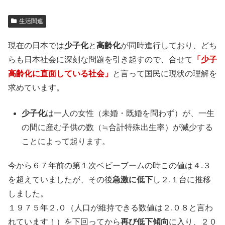
生活関連
現在の日本では
少子化
と
高齢化
が同時進行しており、どち
らも日本社会に深刻な問題を引き起すので、合せて
「少子
高齢化に直面している社会」
と言って国民に現状の理解を
求めています。
少子化
は一人の女性（未婚・既婚を問わず）が、一生
の間に産む子供の数（≒合計特殊出生率）が減少する
ことによって起ります。
今から６７年前の第１次ベビーブームの時この値は４.３
を超えていましたが、その後
急激に低下
し２.１台に推移
しました。
１９７５年２.０（人口が維持できる数値は２.０８と言わ
れています！）を下回ってから
再び低下傾向
に入り、２０