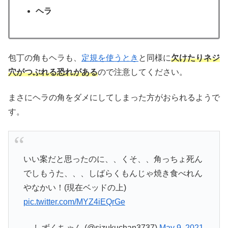
ヘラ
包丁の角もヘラも、
定規を使うとき
と同様に
欠けたりネジ
穴がつぶれる恐れがある
ので注意してください。
まさにヘラの角をダメにしてしまった方がおられるようで
す。
いい案だと思ったのに、、くそ、、角っちょ死ん
でしもうた、、、しばらくもんじゃ焼き食べれん
やなかい！(現在ベッドの上)
pic.twitter.com/MYZ4iEQrGe
— しずくちゃん (@sizukuchan3737)
May 9, 2021