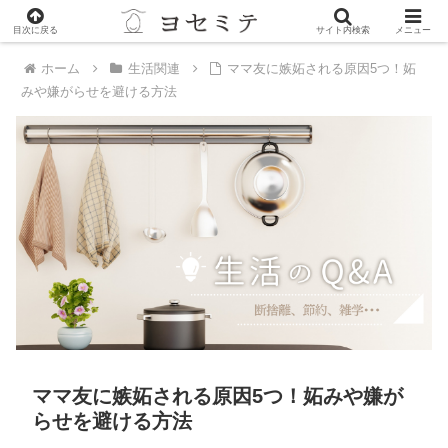
PR
目次に戻る
サイト内検索
メニュー
ホーム
生活関連
ママ友に嫉妬される原因5つ！妬
みや嫌がらせを避ける方法
ママ友に嫉妬される原因5つ！妬みや嫌が
らせを避ける方法