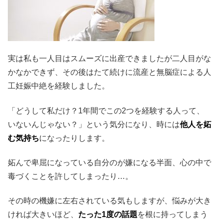
実は私も一人目はスムーズに出産できましたが二人目がな
かなかできず、その後はたて続けに流産と無脳症による人
工妊娠中絶を経験しました。
「どうして私だけ？1年間でこの2つを経験する人って、
いないんじゃない？」という気分になり、時には
他人を妬
む気持ち
になったりします。
妬んで卑屈になっている自分のが嫌になる半面、心の中で
毒づくことを許してしまったり…。
その時の機嫌に左右されている気もしますが、悩みが大き
ければ大きいほど、
たった1度の話題
を根に持ってしまう