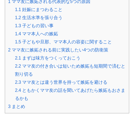
1
ママ友に嫉妬される代表的な5つの原因
1.1
妊娠にまつわること
1.2
生活水準を張り合う
1.3
子どもの習い事
1.4
ママ本人への嫉妬
1.5
子どもや旦那、ママ本人の容姿に関すること
2
ママ友に嫉妬される前に実践したい4つの防衛策
2.1
まずは味方をつくっておこう
2.2
ママ友の付き合いは短いため嫉妬も短期間で済むと
割り切る
2.3
ママ友とは違う世界を持って嫉妬を避ける
2.4
ともかくママ友の話を聞いてあげたら嫉妬もおさま
るかも
3
まとめ