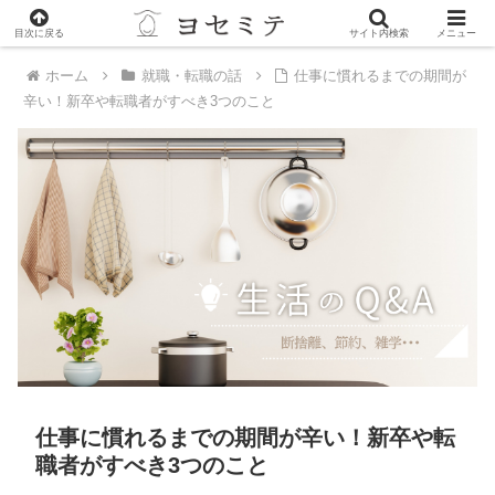
PR
目次に戻る
サイト内検索
メニュー
ホーム
就職・転職の話
仕事に慣れるまでの期間が
辛い！新卒や転職者がすべき3つのこと
仕事に慣れるまでの期間が辛い！新卒や転
職者がすべき3つのこと