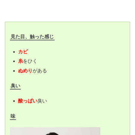
見た目、触った感じ
カビ
糸
をひく
ぬめり
がある
臭い
酸っぱい
臭い
味