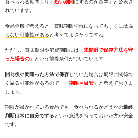
食べられる期間よりも
短い期間
にするのが基本」と公表さ
れています。
食品全般で考えると、賞味期限切れになっても
すぐには腐
らない可能性がある
と考えてよさそうですね。
ただし、賞味期限や消費期限には「
未開封で保存方法を守
った場合の
」という前提条件がついています。
開封後
や
間違った方法で保存
していた場合は期限に関係な
く腐る可能性があるので、「
期限＝目安
」と考えておきま
しょう。
期限が書かれている食品でも、食べられるかどうかの
最終
判断は常に自分でする
という意識を持っておいた方が安全
です。