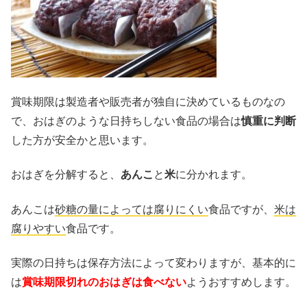
賞味期限は製造者や販売者が独自に決めているものなの
で、おはぎのような日持ちしない食品の場合は
慎重に判断
した方が安全かと思います。
おはぎを分解すると、
あんこ
と
米
に分かれます。
あんこは
砂糖の量によっては腐りにくい
食品ですが、
米は
腐りやすい
食品です。
実際の日持ちは保存方法によって変わりますが、基本的に
は
賞味期限切れのおはぎは食べない
ようおすすめします。