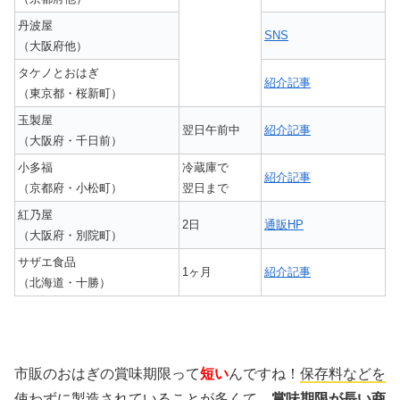
丹波屋
SNS
（大阪府他）
タケノとおはぎ
紹介記事
（東京都・桜新町）
玉製屋
翌日午前中
紹介記事
（大阪府・千日前）
小多福
冷蔵庫で
紹介記事
（京都府・小松町）
翌日まで
紅乃屋
2日
通販HP
（大阪府・別院町）
サザエ食品
1ヶ月
紹介記事
（北海道・十勝）
市販のおはぎの賞味期限って
短い
んですね！
保存料などを
使わずに製造
されていることが多くて、
賞味期限が長い商