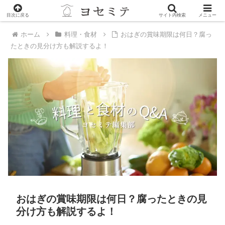
PR
目次に戻る
サイト内検索
メニュー
ホーム
料理・食材
おはぎの賞味期限は何日？腐っ
たときの見分け方も解説するよ！
おはぎの賞味期限は何日？腐ったときの見
分け方も解説するよ！