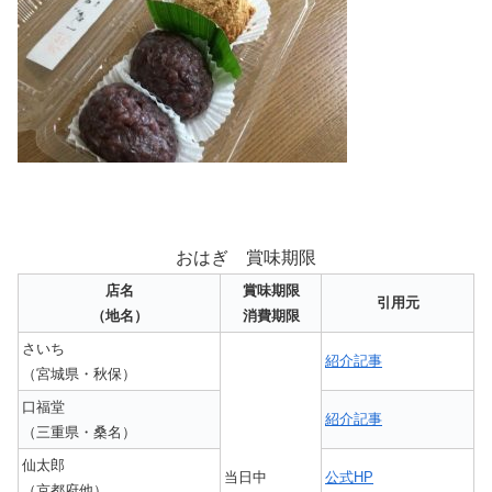
おはぎ 賞味期限
店名
賞味期限
引用元
（地名）
消費期限
さいち
紹介記事
（宮城県・秋保）
口福堂
紹介記事
（三重県・桑名）
仙太郎
当日中
公式HP
（京都府他）