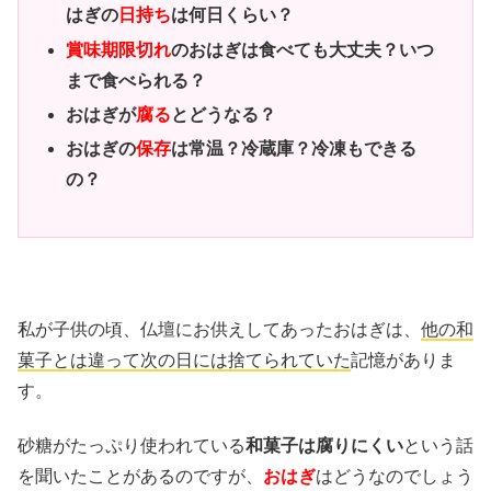
はぎの
日持ち
は何日くらい？
賞味期限切れ
のおはぎは食べても大丈夫？いつ
まで食べられる？
おはぎが
腐る
とどうなる？
おはぎの
保存
は常温？冷蔵庫？冷凍もできる
の？
私が子供の頃、仏壇にお供えしてあったおはぎは、
他の和
菓子とは違って次の日には捨てられていた
記憶がありま
す。
砂糖がたっぷり使われている
和菓子は腐りにくい
という話
を聞いたことがあるのですが、
おはぎ
はどうなのでしょう