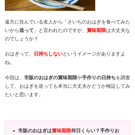
遠方に住んでいる友人から「さいちのおはぎを食べてみた
いから
送って
」と言われたのですが、
賞味期限
は大丈夫な
のでしょうか？
おはぎって、
日持ちしない
というイメージがありますよ
ね。
今回は、
市販のおはぎの賞味期限
や
手作りの日持ち
を調査
して、おはぎを送っても本当に大丈夫かどうか検証してみ
たいと思います。
市販のおはぎは
賞味期限
何日くらい？手作りお