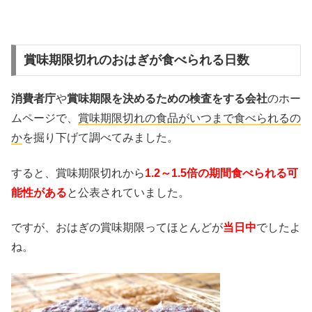
賞味期限切れのおはぎが食べられる日数
消費者庁
や
賞味期限を決めるための検査をする会社
のホー
ムページで、
賞味期限切れの食品がいつまで食べられるの
か
を掘り下げて調べてみました。
すると、賞味期限切れから
1.2～1.5倍の期間食べられる可
能性がある
と公表されていました。
ですが、おはぎの賞味期限ってほとんどが
当日中
でしたよ
ね。