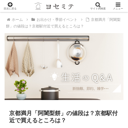
PR
目次に戻る
サイト内検索
メニュー
ホーム
お出かけ・季節イベント
京都満月「阿闍梨
餅」の値段は？京都駅付近で買えるところは？
京都満月「阿闍梨餅」の値段は？京都駅付
近で買えるところは？