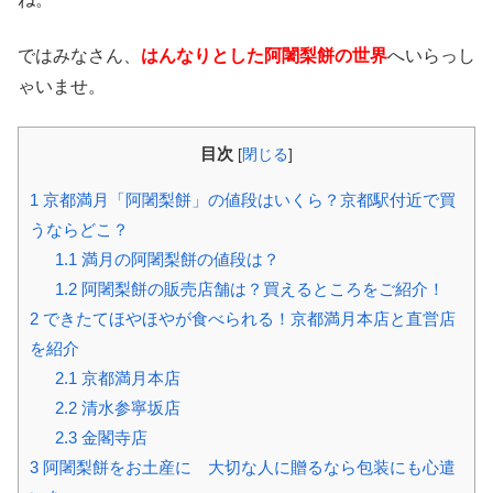
ではみなさん、
はんなりとした阿闍梨餅の世界
へいらっし
ゃいませ。
目次
[
閉じる
]
1
京都満月「阿闍梨餅」の値段はいくら？京都駅付近で買
うならどこ？
1.1
満月の阿闍梨餅の値段は？
1.2
阿闍梨餅の販売店舗は？買えるところをご紹介！
2
できたてほやほやが食べられる！京都満月本店と直営店
を紹介
2.1
京都満月本店
2.2
清水参寧坂店
2.3
金閣寺店
3
阿闍梨餅をお土産に 大切な人に贈るなら包装にも心遣