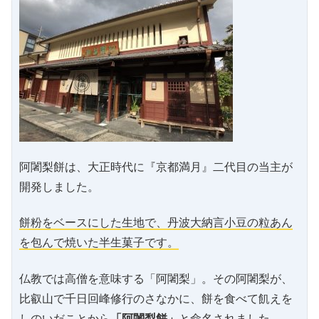
阿闍梨餅は、大正時代に『京都満月』二代目の当主が
開発しました。
餅粉をベースにした生地で、丹波大納言小豆の粒あん
を包んで焼いた半生菓子です。
仏教では高僧を意味する「阿闍梨」。その阿闍梨が、
比叡山で千日回峰修行のさなかに、餅を食べて飢えを
しのいだことから
「阿闍梨餅」
と命名されました。