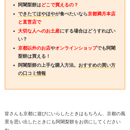
阿闍梨餅は
どこで買えるの？
できたてほやほや
が食べたいなら
京都満月本店
と直営店で
大切な人へのお土産
にする場合はどうすればい
い？
京都以外のお店
や
オンラインショップ
でも阿闍
梨餅は買える！
阿闍梨餅の上手な購入方法。
おすすめの買い方
の口コミ情報
皆さんも京都に遊びにいらしたときはもちろん、京都の風
景を思い出したときにも阿闍梨餅をお供にしてください
ね。