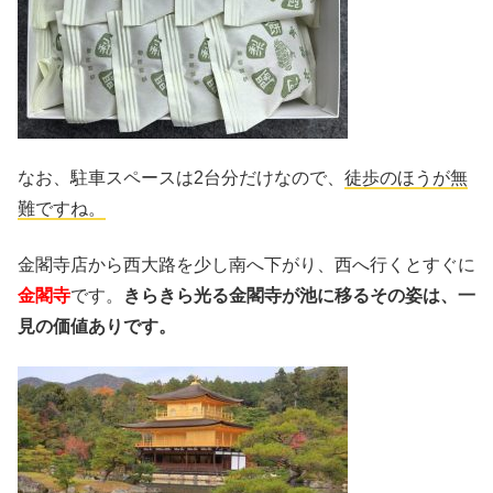
なお、駐車スペースは2台分だけなので、
徒歩のほうが無
難ですね。
金閣寺店から西大路を少し南へ下がり、西へ行くとすぐに
金閣寺
です。
きらきら光る金閣寺が池に移るその姿は、一
見の価値ありです。