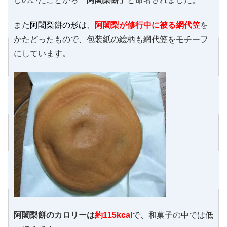
また
阿闍梨餅の形は、
阿闍梨が修行中に被る網代笠
を
かたどったもので、包装紙の絵柄も網代笠をモチーフ
にしています。
阿闍梨餅のカロリーは
約115kcal
で、
和菓子の中では低