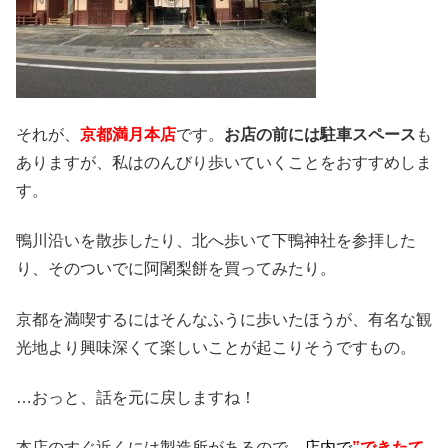
それが、
京都満月本店
です。
お店の前には駐車スペース
も
ありますが、私はのんびり歩いていくことをおすすめしま
す。
鴨川沿いを散歩したり、北へ歩いて下鴨神社を参拝した
り、そのついでに阿闍梨餅を買ってみたり。
京都を満喫するにはそんなふうに歩いたほうが、有名な観
光地より興味深くて楽しいことが起こりそうですもの。
…おっと、話を元に戻しますね！
本店のすぐ近くには製造所があるので、
店内で
”
できたて