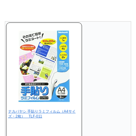
ナカバヤシ 手貼りラミフィルム（A4サイ
ズ・2枚） TLF-011