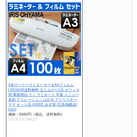
4本ローラーラミネーター＆A4フィルム
LFA34AR送料無料 立ち上がり2分 オフィス
用 事務用品 ラミ ラミネート 写真 メニュー
名刺 デコレーション はがき アイリスオー
ヤマ セット品 A3対応 あす楽 [広告掲載品]
[cpir]
価格：6980円（税込、送料無料)
(2018/10/13時点)