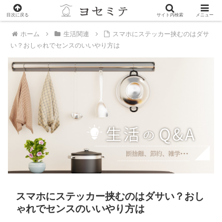
PR
目次に戻る
サイト内検索
メニュー
ホーム
生活関連
スマホにステッカー挟むのはダサ
い？おしゃれでセンスのいいやり方は
スマホにステッカー挟むのはダサい？おし
ゃれでセンスのいいやり方は