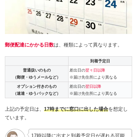
郵便配達にかかる日数
は、種類によって異なります。
到着予定日
普通扱いのもの
差出日の
翌々日以降
（郵便・ゆうメールなど）
※届け先住所により異なる
オプション付きのもの
差出日の
翌日以降
（速達・ゆうパックなど）
※届け先住所により異なる
上記の予定日は、
17時までに窓口に出した場合
を想定し
ています。
17時以降に出すと到着予定日が遅れる可能