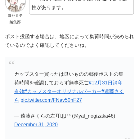
性があります。
ヨセミテ
編集部
ポスト投函する場合は、地区によって集荷時間が決められ
ているのでよく確認してくださいね。
カップスター買ったは良いものの郵便ポストの集
荷時間を確認しておらず無事死亡
#12月31日消印
有効
#カップスターオリジナルパーカー
#遠藤さく
ら
pic.twitter.com/FNav50nF27
— 遠藤さくらの左耳◢͟￨⁴⁶ (@yal_nogizaka46)
December 31, 2020