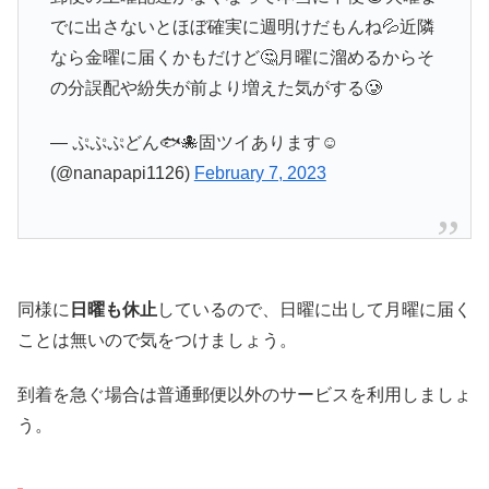
でに出さないとほぼ確実に週明けだもんね💦近隣
なら金曜に届くかもだけど🤔月曜に溜めるからそ
の分誤配や紛失が前より増えた気がする🥲
— ぷぷぷどん🐟🐙固ツイあります☺️
(@nanapapi1126)
February 7, 2023
同様に
日曜も休止
しているので、日曜に出して月曜に届く
ことは無いので気をつけましょう。
到着を急ぐ場合は普通郵便以外のサービスを利用しましょ
う。