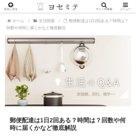
PR
目次に戻る
サイト内検索
メニュー
ホーム
生活関連
郵便配達は1日2回ある？時間は？
回数や何時に届くかなど徹底解説
郵便配達は1日2回ある？時間は？回数や何
時に届くかなど徹底解説