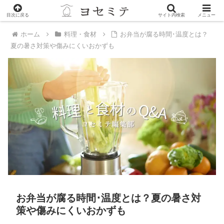
PR
目次に戻る
サイト内検索
メニュー
ホーム
料理・食材
お弁当が腐る時間･温度とは？
夏の暑さ対策や傷みにくいおかずも
お弁当が腐る時間･温度とは？夏の暑さ対
策や傷みにくいおかずも