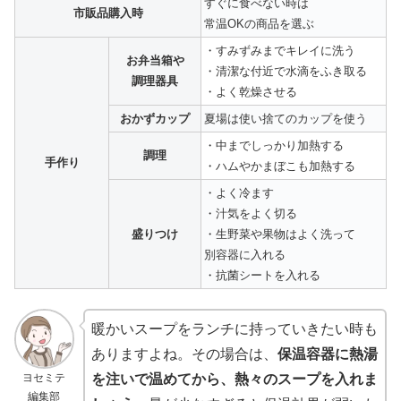
すぐに食べない時は
市販品購入時
常温OKの商品を選ぶ
・すみずみまでキレイに洗う
お弁当箱や
・清潔な付近で水滴をふき取る
調理器具
・よく乾燥させる
おかずカップ
夏場は使い捨てのカップを使う
・中までしっかり加熱する
調理
手作り
・ハムやかまぼこも加熱する
・よく冷ます
・汁気をよく切る
盛りつけ
・生野菜や果物はよく洗って
別容器に入れる
・抗菌シートを入れる
暖かいスープをランチに持っていきたい時も
ありますよね。その場合は、
保温容器に熱湯
ヨセミテ
を注いで温めてから、熱々のスープを入れま
編集部