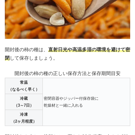
開封後の柿の種は、
直射日光や高温多湿の環境を避けて密
閉
して保存しましょう。
開封後の柿の種の正しい保存方法と保存期間目安
常温
（なるべく早く）
冷蔵
密閉容器やジッパー付保存袋に
（3～7日）
乾燥材と一緒に入れる
冷凍
（2ヶ月程度）