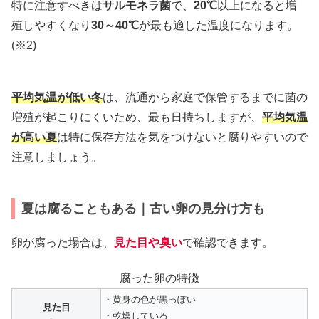
特に注意すべきは
サルモネラ菌
で、
20℃
以上になると増
殖しやすくなり
30～40℃
が最も適した温度になります。
(※2)
平均気温が低い冬
は、流通から家庭で保管するまでに菌の
増殖が起こりにくいため、最も日持ちしますが、
平均気温
が高い夏
は特に保存方法を気をつけないと腐りやすいので
注意しましょう。
夏は腐ることもある｜古い卵の見分け方も
卵が腐った場合は、
見た目や臭い
で確認できます。
腐った卵の特徴
・黄身の色が黒っぽい
見た目
・乾燥している