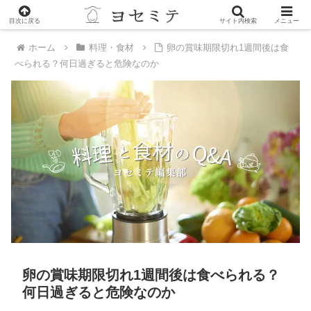
PR
目次に戻る
サイト内検索
メニュー
ホーム
料理・食材
卵の賞味期限切れ1週間後は食
べられる？何日過ぎると危険なのか
卵の賞味期限切れ1週間後は食べられる？
何日過ぎると危険なのか