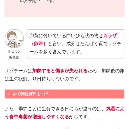
の穴が開いている。
卵黄に付いている白いひも状の物は
カラザ
（卵帯）
と言い、成分はたんぱく質でリゾチ
ヨセミテ
ームを多く含んでいます。
編集部
リゾチームは
加熱すると働きが失われる
ため、加熱後の卵
は生の状態より日持ちしないのです。
ゆで卵は何日もつ？
また、季節ごとに生食できる日にちが違うのは、
気温によ
り食中毒菌が増殖しやすくなる
からです。