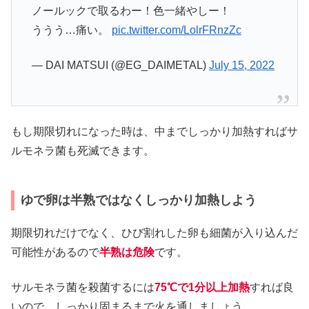
ノールックで取るわー！色一緒やしー！
ううう…痛い。
pic.twitter.com/LolrFRnzZc
— DAI MATSUI (@EG_DAIMETAL)
July 15, 2022
もし期限切れになった時は、中までしっかり加熱すればサ
ルモネラ菌も死滅できます。
ゆで卵は半熟ではなくしっかり加熱しよう
期限切れだけでなく、ひび割れした卵も細菌が入り込んだ
可能性があるので
半熟は危険
です。
サルモネラ菌を殺菌するには
75℃で1分以上加熱
すれば良
いので、しっかり固まるまで火を通しましょう。