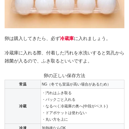
卵は購入してきたら、必ず
冷蔵庫
に入れましょう。
冷蔵庫に入れる際、付着した汚れを水洗いすると気孔から
雑菌が入るので、ふき取るといいですよ。
卵の正しい保存方法
常温
NG（冬でも室温が高い場合があるため）
・汚れはふき取る
・パックごと入れる
冷蔵
・なるべく冷蔵庫の奥へ(中段がベスト)
・ドアポケットは使わない
・丸い方を上に
冷凍
加熱後ならOK