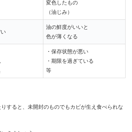
ラ
変色したもの
（油じみ）
油の鮮度がいいと
ぽい
色が薄くなる
・保存状態が悪い
色
・期限を過ぎている
臭
等
。
たりすると、未開封のものでもカビが生え食べられな