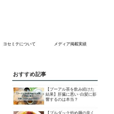
ヨセミテについて
メディア掲載実績
おすすめ記事
【プーアル茶を飲み続けた
結果】肝臓に悪い･白髪に影
響するのは本当？
【ブルダック炒め麺の辛く