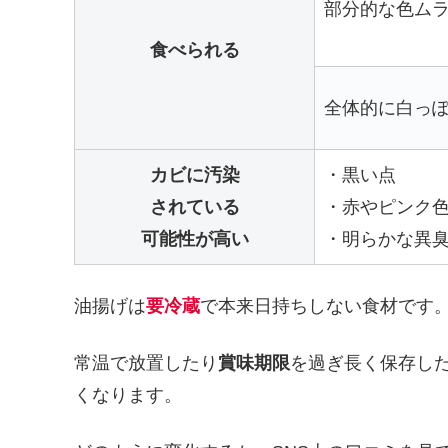
部分的な色ム
食べられる
全体的に白っ
カビに汚染
・黒い点
されている
・赤やピンク
可能性が高い
・明らかな異
油揚げは
要冷蔵
で本来日持ちしない食材です
常温で放置したり
賞味期限
を過ぎ長く保存し
くなります。