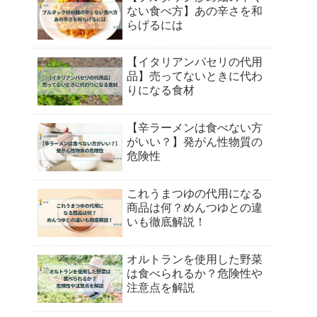
ない食べ方】あの辛さを和
らげるには
【イタリアンパセリの代用
品】売ってないときに代わ
りになる食材
【辛ラーメンは食べない方
がいい？】発がん性物質の
危険性
これうまつゆの代用になる
商品は何？めんつゆとの違
いも徹底解説！
オルトランを使用した野菜
は食べられるか？危険性や
注意点を解説