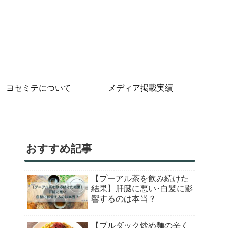
ヨセミテについて
メディア掲載実績
おすすめ記事
【プーアル茶を飲み続けた
結果】肝臓に悪い･白髪に影
響するのは本当？
【ブルダック炒め麺の辛く