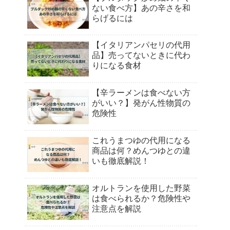
ない食べ方】あの辛さを和
らげるには
【イタリアンパセリの代用
品】売ってないときに代わ
りになる食材
【辛ラーメンは食べない方
がいい？】発がん性物質の
危険性
これうまつゆの代用になる
商品は何？めんつゆとの違
いも徹底解説！
オルトランを使用した野菜
は食べられるか？危険性や
注意点を解説