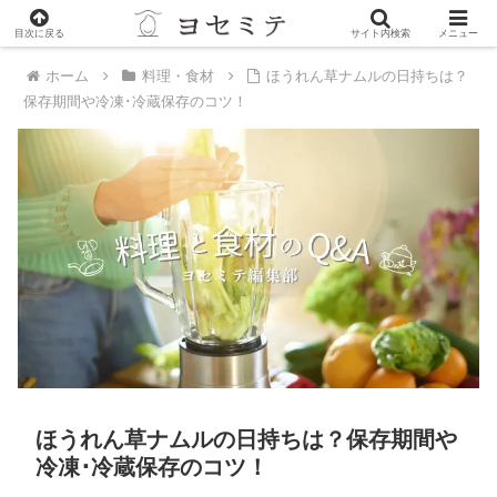
PR
目次に戻る
サイト内検索
メニュー
ホーム
料理・食材
ほうれん草ナムルの日持ちは？
保存期間や冷凍･冷蔵保存のコツ！
ほうれん草ナムルの日持ちは？保存期間や
冷凍･冷蔵保存のコツ！