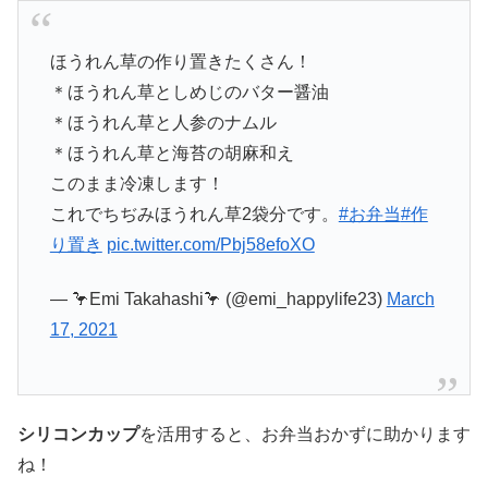
ほうれん草の作り置きたくさん！
＊ほうれん草としめじのバター醤油
＊ほうれん草と人参のナムル
＊ほうれん草と海苔の胡麻和え
このまま冷凍します！
これでちぢみほうれん草2袋分です。
#お弁当
#作
り置き
pic.twitter.com/Pbj58efoXO
— 🦩Emi Takahashi🦩 (@emi_happylife23)
March
17, 2021
シリコンカップ
を活用すると、お弁当おかずに助かります
ね！