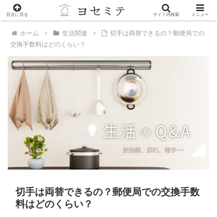
PR
目次に戻る
サイト内検索
メニュー
ホーム
生活関連
切手は両替できるの？郵便局での
交換手数料はどのくらい？
切手は両替できるの？郵便局での交換手数
料はどのくらい？