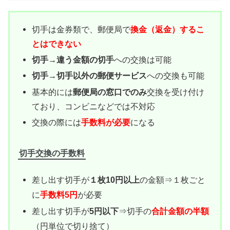
切手は金券類で、郵便局で
換金（返金）するこ
とはできない
切手→違う金額の切手
への交換は可能
切手→切手以外の郵便サービス
への交換も可能
基本的には
郵便局の窓口でのみ
交換を受け付け
ており、コンビニなどでは不対応
交換の際には
手数料が必要
になる
切手交換の手数料
差し出す切手が
１枚10円以上
の金額⇒１枚ごと
に
手数料5円
が必要
差し出す切手が
5円以下
⇒切手の
合計金額の半額
（
円単位で切り捨て）