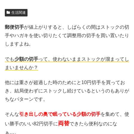
生活関連
郵便切手
が値上がりすると、しばらくの間はストックの切
手やハガキを使い切りたくて調整用の切手を買い置いたり
しますよね。
でも
少額の切手
って、使わないままストックが溜まってし
まいませんか？
他には重さが超過した時のためにと10円切手を買ってお
き、結局使わずにストックし続けているというのもありが
ちなパターンです。
そんな
引き出しの奥で眠っている少額の切手
を集めて、使
両替
い勝手のいい82円切手に
できたら便利なのにな
ぁ…。