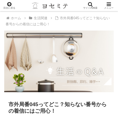
PR
目次に戻る
サイト内検索
メニュー
ホーム
生活関連
市外局番045ってどこ？知らない
番号からの着信にはご用心！
市外局番045ってどこ？知らない番号から
の着信にはご用心！