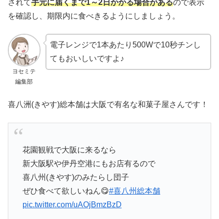
されて
手元に届くまで1～2日かかる場合がある
ので表示
を確認し、期限内に食べきるようにしましょう。
電子レンジで1本あたり500Wで10秒チンし
てもおいしいですよ♪
ヨセミテ
編集部
喜八洲(きやす)総本舗は大阪で有名な和菓子屋さんです！
花園観戦で大阪に来るなら
新大阪駅や伊丹空港にもお店有るので
喜八州(きやす)のみたらし団子
ぜひ食べて欲しいねん😋
#喜八州総本舗
pic.twitter.com/uAOjBmzBzD