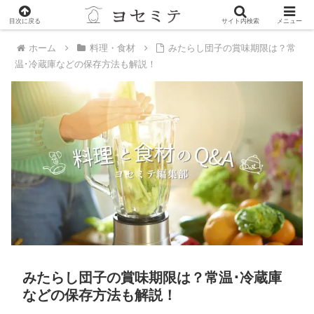
PR
目次に戻る
サイト内検索
メニュー
ホーム
料理・食材
みたらし団子の賞味期限は？常
温･冷蔵庫などの保存方法も解説！
みたらし団子の賞味期限は？常温･冷蔵庫
などの保存方法も解説！