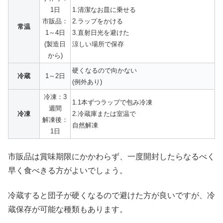
1日
1.清潔なお皿に乗せる
市販品：
2.ラップをかける
常温
1～4日
3.直射日光を避けた
(製造日
涼しい場所で保存
から)
硬くなるので向かない
冷蔵
1～2日
(例外あり)
冷凍：3
1.1本ずつラップで包み冷凍
週間
冷凍
2.冷蔵庫または室温で
解凍後：
自然解凍
1日
市販品は賞味期限にかかわらず、一度開封したらなるべく
早く食べきる方がよいでしょう。
冷蔵すると団子が硬くなるので避けた方が良いですが、冷
蔵保存が可能な種類もあります。