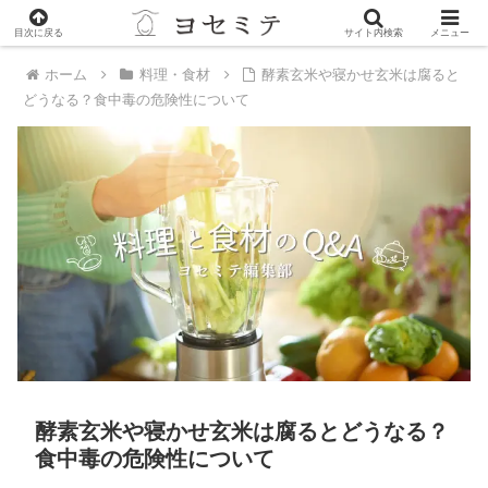
PR
目次に戻る
サイト内検索
メニュー
ホーム
料理・食材
酵素玄米や寝かせ玄米は腐ると
どうなる？食中毒の危険性について
酵素玄米や寝かせ玄米は腐るとどうなる？
食中毒の危険性について