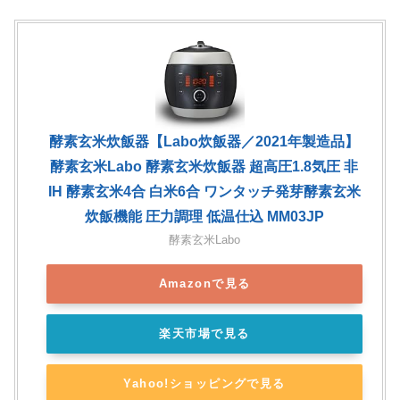
酵素玄米炊飯器【Labo炊飯器／2021年製造品】
酵素玄米Labo 酵素玄米炊飯器 超高圧1.8気圧 非
IH 酵素玄米4合 白米6合 ワンタッチ発芽酵素玄米
炊飯機能 圧力調理 低温仕込 MM03JP
酵素玄米Labo
Amazonで見る
楽天市場で見る
Yahoo!ショッピングで見る