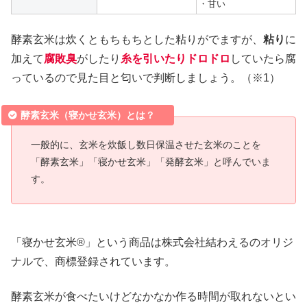
・甘い
酵素玄米は炊くともちもちとした粘りがでますが、
粘り
に
加えて
腐敗臭
がしたり
糸を引いたりドロドロ
していたら腐
っているので見た目と匂いで判断しましょう。（※1）
酵素玄米（寝かせ玄米）とは？
一般的に、玄米を炊飯し数日保温させた玄米のことを
「酵素玄米」「寝かせ玄米」「発酵玄米」と呼んでいま
す。
「寝かせ玄米®」という商品は株式会社結わえるのオリジ
ナルで、商標登録されています。
酵素玄米が食べたいけどなかなか作る時間が取れないとい