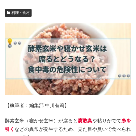
料理・食材
【執筆者：編集部 中川有莉】
酵素玄米（寝かせ玄米）が腐ると
腐敗臭
や粘りがでて
糸を
引く
などの異常が発生するため、見た目や臭いで食べられ