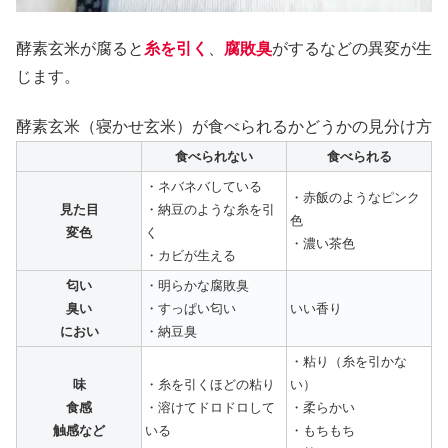
酵素玄米が腐ると
糸を引く
、
腐敗臭
がするなどの異変が生
じます。
酵素玄米（寝かせ玄米）が食べられるかどうかの見分け方
食べられない
食べられる
・ネバネバしている
・赤飯のようなピンク
見た目
・納豆のような糸を引
色
変色
く
・濃い茶色
・カビが生える
匂い
・明らかな腐敗臭
臭い
・すっぱい匂い
いい香り
におい
・納豆臭
・粘り（糸を引かな
味
・糸を引くほどの粘り
い）
食感
・溶けてドロドロして
・柔らかい
触感など
いる
・もちもち