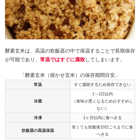
酵素玄米は、高温の炊飯器の中で保温することで長期保存
が可能であり、
常温ではすぐに腐敗
してしまいます。
「酵素玄米（寝かせ玄米）の保存期間目安」
常温
すぐ腐敗するため保存できない
1～2日以内
冷蔵
（食味が悪くなるためおすすめし
ない）
冷凍
1ヶ月以内に食べきる
長くても炊飯後10日ごろまでに食
炊飯器の高温保温
べきる